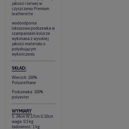
jakości i łatwej w
czyszczeniu Premium
leatherette
wodoodporna
luksusowa podszewka w
szampańskim kolorze
wykonana z wysokiej
jakości materiału o
połyskującym
wykończeniu
SKŁAD:
Wierzch: 100%
Polyurethane
Podszewka: 100%
polyester
WYMIARY
S: 24cm W:17cm G:10cm
waga: 0,5 kg
ładowność: 1 kg