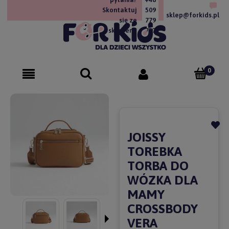
Skontaktuj
509
sklep@forkids.pl
się ze
779
sklepem!
757
JOISSY
TOREBKA
TORBA DO
WÓZKA DLA
MAMY
CROSSBODY
VERA