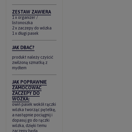
ZESTAW ZAWIERA
1 x organizer /
listonoszka
2 x zaczepy do wózka
1 x długi pasek
JAK DBAĆ?
produkt należy czyścić
zwilżoną szmatką z
mydłem
JAK POPRAWNIE
ZAMOCOWAĆ
ZACZEPY DO
WÓZKA:
owiń pasek wokół rączki
wózka tworząc pętelkę,
a następnie pociągnij i
dopasuj go do rączki
wózka, dzięki temu
zaczepy będą