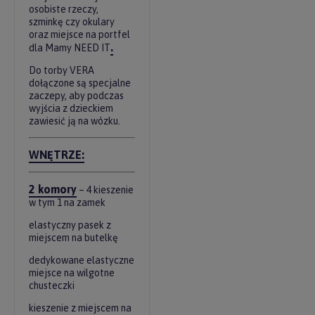
osobiste rzeczy,
szminkę czy okulary
oraz miejsce na portfel
.
dla Mamy
NEED IT
Do torby VERA
dołączone są specjalne
zaczepy, aby podczas
wyjścia z dzieckiem
zawiesić ją na wózku.
WNĘTRZE:
2 komory
– 4 kieszenie
w tym 1 na zamek
elastyczny pasek z
miejscem na butelkę
dedykowane elastyczne
miejsce na wilgotne
chusteczki
kieszenie z miejscem na