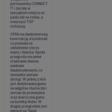
portmonetkę
CONNECT
IT
i zaczep w
specjalnym miejscu na
pasku lub na torbie, a
stworzysz TOP
stylizację.
VERA ma dwukomorową
konstrukcję a’la kuferek
co pozwala na
oddzielenie rzeczy
mamy i dziecka. Każda
przegroda ma pełne
otwieranie dwoma
zamkami
dwukierunkowymi, co
niezwykle ułatwia
dostęp. W jednej z nich
jest dedykowana guma
na wilgotne chusteczki i
zestaw do przewijania
oraz elastyczna guma
na butelkę/bidon. W
drugiej przegrodzie jest
miejsce na Twoje