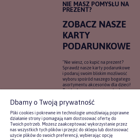
NIE MASZ POMYSŁU NA
PREZENT?
ZOBACZ NASZE
KARTY
PODARUNKOWE
"Nie wiesz, co kupić na prezent?
Sprawdź nasze karty podarunkowe
i podaruj swoim bliskim możliwość
wyboru spośród naszego bogatego
asortymentu akcesoriów dla dzieci!
To idealne rozwiązanie, gdy chcesz
wręczyć prezent, ale nie masz
Dbamy o Twoją prywatność
pewności, co będzie najbardziej
trafione.
Pliki cookies i pokrewne im technologie umożliwiają poprawne
działanie strony i pomagają nam dostosować ofertę do
Twoich potrzeb. Możesz zaakceptować wykorzystanie przez
DOWIEDZ SIĘ WIĘCEJ
nas wszystkich tych plików i przejść do sklepu lub dostosować
użycie plików do swoich preferencji, wybierając opcję