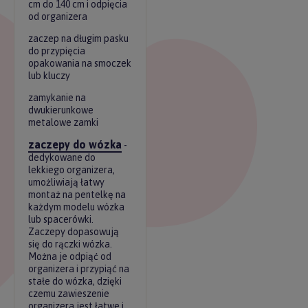
cm do 140 cm i odpięcia
od organizera
zaczep na długim pasku
do przypięcia
opakowania na smoczek
lub kluczy
zamykanie na
dwukierunkowe
metalowe zamki
zaczepy do wózka
-
dedykowane do
lekkiego organizera,
umożliwiają łatwy
montaż na pentelkę na
każdym modelu wózka
lub spacerówki.
Zaczepy dopasowują
się do rączki wózka.
Można je odpiąć od
organizera i przypiąć na
stałe do wózka, dzięki
czemu zawieszenie
organizera jest łatwe i