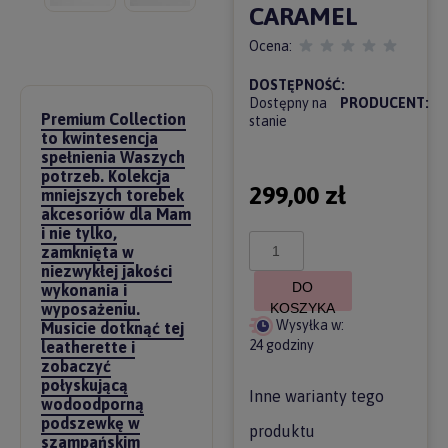
CARAMEL
Ocena:
DOSTĘPNOŚĆ:
Dostępny na
PRODUCENT:
Premium Collection
stanie
to kwintesencja
spełnienia Waszych
potrzeb. Kolekcja
299,00 zł
mniejszych torebek
akcesoriów dla Mam
i nie tylko,
zamknięta w
niezwykłej jakości
DO
wykonania i
wyposażeniu.
KOSZYKA
Wysyłka w:
Musicie dotknąć tej
24 godziny
leatherette i
zobaczyć
połyskującą
Inne warianty tego
wodoodporną
podszewkę w
produktu
szampańskim