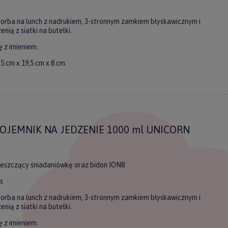
torba na lunch z nadrukiem, 3-stronnym zamkiem błyskawicznym i
nią z siatki na butelki.
 z imieniem.
5 cm x 19,5 cm x 8 cm.
OJEMNIK NA JEDZENIE 1000 ml UNICORN
ieszczący śniadaniówkę oraz bidon ION8
s
torba na lunch z nadrukiem, 3-stronnym zamkiem błyskawicznym i
nią z siatki na butelki.
 z imieniem.