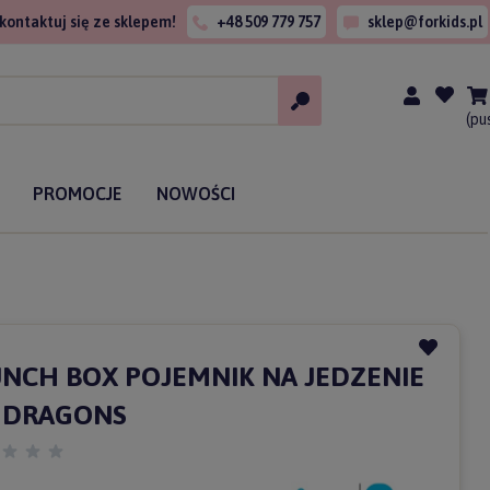
kontaktuj się ze sklepem!
+48 509 779 757
sklep@forkids.pl
(pu
PROMOCJE
NOWOŚCI
UNCH BOX POJEMNIK NA JEDZENIE
l DRAGONS