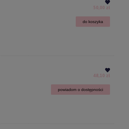
50,00 zł
do koszyka
48,10 zł
powiadom o dostępności