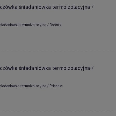
tyka prywatności
nczówka śniadaniówka termoizolacyjna /
niadaniówka termoizolacyjna / Robots
nczówka śniadaniówka termoizolacyjna /
niadaniówka termoizolacyjna / Princess