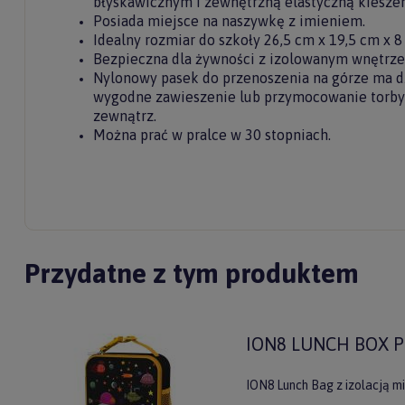
błyskawicznym i zewnętrzną elastyczną kieszenią
Posiada miejsce na naszywkę z imieniem.
Idealny rozmiar do szkoły 26,5 cm x 19,5 cm x 8
Bezpieczna dla żywności z izolowanym wnętrze
Nylonowy pasek do przenoszenia na górze ma dz
wygodne zawieszenie lub przymocowanie torby
zewnątrz.
Można prać w pralce w 30 stopniach.
Przydatne z tym produktem
ION8 LUNCH BOX P
ION8 Lunch Bag z izolacją m