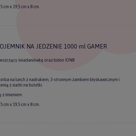
5 cm x 19,5 cm x 8 cm.
łącz do
tera Forkids
uj nasz newsletter
OJEMNIK NA JEDZENIE 1000 ml GAMER
 rabatu na pierwszy
zakup.
ieszczący śniadaniówkę oraz bidon ION8
torba na lunch z nadrukiem, 3-stronnym zamkiem błyskawicznym i
nią z siatki na butelki.
 z imieniem.
5 cm x 19,5 cm x 8 cm.
ERZ RABAT 5%