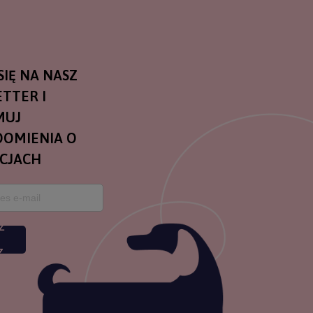
SIĘ NA NASZ
TTER I
MUJ
OMIENIA O
CJACH
Z
Z