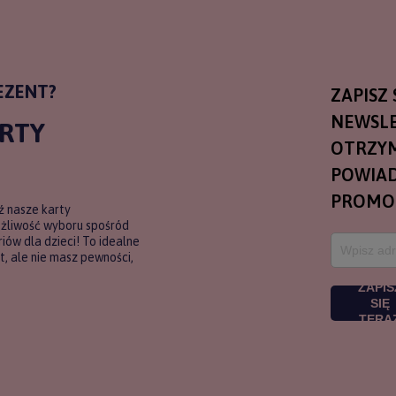
EZENT?
ZAPISZ 
NEWSLE
ARTY
OTRZY
POWIAD
PROMO
ź nasze karty
ożliwość wyboru spośród
ów dla dzieci! To idealne
, ale nie masz pewności,
ZAPIS
SIĘ
TERA