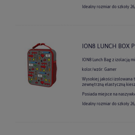
Idealny rozmiar do szkoły 26,
Do
newslet
Zasubskryb
ION8 LUNCH BOX P
i otrzymaj
5%
ION8 Lunch Bag z izolacją m
Twoje imię
kolor/wzór: Gamer
Wysokiej jakości izolowana 
zewnętrzną elastyczną kiesze
Posiada miejsce na naszywkę
Twój email
Idealny rozmiar do szkoły 26,
ODBI