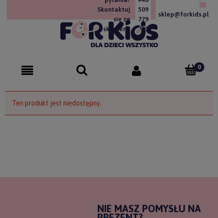
Skontaktuj
509
sklep@forkids.pl
się ze
779
sklepem!
757
Ten produkt jest niedostępny.
NIE MASZ POMYSŁU NA
PREZENT?