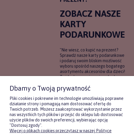
ZOBACZ NASZE
KARTY
PODARUNKOWE
"Nie wiesz, co kupić na prezent?
Sprawdź nasze karty podarunkowe
i podaruj swoim bliskim możliwość
wyboru spośród naszego bogatego
asortymentu akcesoriów dla dzieci!
To idealne rozwiązanie, gdy chcesz
wręczyć prezent, ale nie masz
Dbamy o Twoją prywatność
pewności, co będzie najbardziej
trafione.
Pliki cookies i pokrewne im technologie umożliwiają poprawne
działanie strony i pomagają nam dostosować ofertę do
Twoich potrzeb. Możesz zaakceptować wykorzystanie przez
DOWIEDZ SIĘ WIĘCEJ
nas wszystkich tych plików i przejść do sklepu lub dostosować
użycie plików do swoich preferencji, wybierając opcję
"Dostosuj zgody".
Więcej o plikach cookies przeczytasz w naszej Polityce