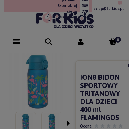
Skontaktuj
509
sklep@forkids.pl
się ze
779
sklepem!
757
ION8 BIDON
SPORTOWY
TRITANOWY
DLA DZIECI
400 ml
FLAMINGOS
Ocena: