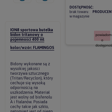
DOSTĘPNOŚĆ:
brak towaru
PRODUCEN
w magazynie
ION8 sportowa butelka
bidon tritanowy o
powiadom
pojemności 400 ml
o
dostępnoś
kolor/wzór: FLAMINGOS
Bidony wykonane są z
wysokiej jakości
tworzywa sztucznego
(Tritan/Recyclon), który
cechuje się wysoką
odpornością na
uszkodzenia. Materiał
jest wolny od bisfenolu
A i ftalanów. Posiada
cechy takie jak szkło,
natomiast jest od niego