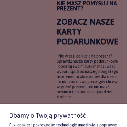
NIE MASZ POMYSŁU NA
PREZENT?
ZOBACZ NASZE
KARTY
PODARUNKOWE
"Nie wiesz, co kupić na prezent?
Sprawdź nasze karty podarunkowe
i podaruj swoim bliskim możliwość
wyboru spośród naszego bogatego
asortymentu akcesoriów dla dzieci!
To idealne rozwiązanie, gdy chcesz
wręczyć prezent, ale nie masz
pewności, co będzie najbardziej
trafione.
DOWIEDZ SIĘ WIĘCEJ
Dbamy o Twoją prywatność
Pliki cookies i pokrewne im technologie umożliwiają poprawne