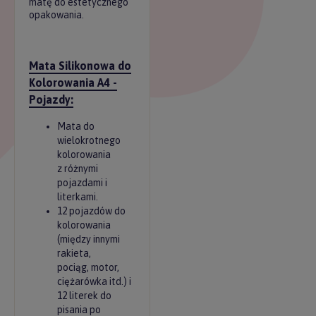
matę do estetycznego
opakowania.
Mata Silikonowa do
Kolorowania A4 -
Pojazdy:
Mata do
wielokrotnego
kolorowania
z różnymi
pojazdami i
literkami.
12 pojazdów do
kolorowania
(między innymi
rakieta,
pociąg, motor,
ciężarówka itd.) i
12 literek do
pisania po