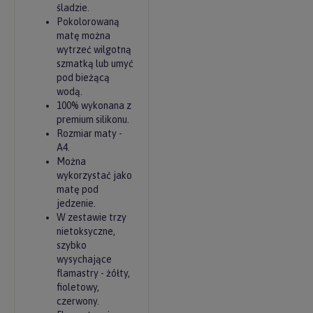
śladzie.
Pokolorowaną
matę można
wytrzeć wilgotną
szmatką lub umyć
pod bieżącą
wodą.
100% wykonana z
premium silikonu.
Rozmiar maty -
A4.
Można
wykorzystać jako
matę pod
jedzenie.
W zestawie trzy
nietoksyczne,
szybko
wysychające
flamastry - żółty,
fioletowy,
czerwony.