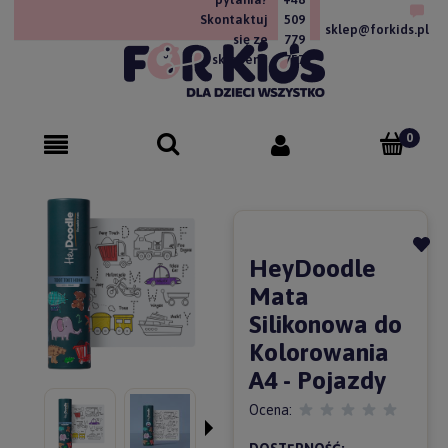
Skontaktuj
509
sklep@forkids.pl
się ze
779
sklepem!
757
HeyDoodle
Mata
Silikonowa do
Kolorowania
A4 - Pojazdy
Ocena: