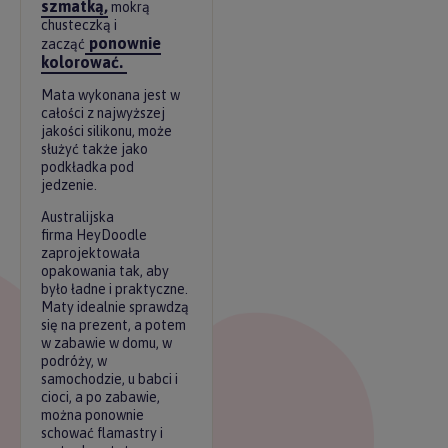
szmatką,
mokrą
chusteczką i
ponownie
zacząć
kolorować.
Mata wykonana jest w
całości z najwyższej
jakości silikonu, może
służyć także jako
podkładka pod
jedzenie.
Australijska
firma HeyDoodle
zaprojektowała
opakowania tak, aby
było ładne i praktyczne.
Maty idealnie sprawdzą
się na prezent, a potem
w zabawie w domu, w
podróży, w
samochodzie, u babci i
cioci, a po zabawie,
można ponownie
schować flamastry i