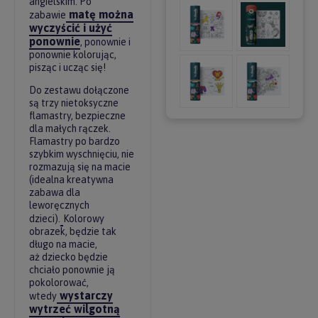
angielskim. Po
matę można
zabawie
wyczyścić i użyć
ponownie
, ponownie i
ponownie kolorując,
pisząc i ucząc się!
Do zestawu dołączone
są trzy nietoksyczne
flamastry, bezpieczne
dla małych rączek.
Flamastry po bardzo
szybkim wyschnięciu, nie
rozmazują się na macie
(idealna kreatywna
zabawa dla
leworęcznych
dzieci).
Kolorowy
obrazek, będzie tak
długo na macie,
aż dziecko będzie
chciało ponownie ją
pokolorować,
wystarczy
wtedy
wytrzeć wilgotną