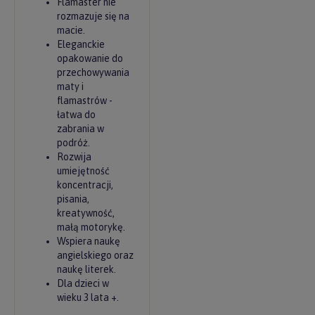
Flamaster nie
rozmazuje się na
macie.
Eleganckie
opakowanie do
przechowywania
maty i
flamastrów -
łatwa do
zabrania w
podróż.
Rozwija
umiejętność
koncentracji,
pisania,
kreatywność,
małą motorykę.
Wspiera naukę
angielskiego oraz
naukę literek.
Dla dzieci w
wieku 3 lata +.