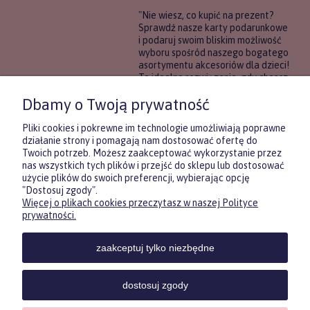
"Nie wiesz, co kupić na prezent?
Sprawdź nasze karty podarunkowe
i podaruj swoim bliskim możliwość
wyboru spośród naszego bogatego
asortymentu akcesoriów dla dzieci!
To idealne rozwiązanie, gdy chcesz
wręczyć prezent, ale nie masz
Dbamy o Twoją prywatność
pewności, co będzie najbardziej
trafione.
Pliki cookies i pokrewne im technologie umożliwiają poprawne
działanie strony i pomagają nam dostosować ofertę do
Twoich potrzeb. Możesz zaakceptować wykorzystanie przez
DOWIEDZ SIĘ WIĘCEJ
nas wszystkich tych plików i przejść do sklepu lub dostosować
użycie plików do swoich preferencji, wybierając opcję
"Dostosuj zgody".
Więcej o plikach cookies przeczytasz w naszej Polityce
Zasubskrybuj nasz newsletter
prywatności.
i otrzymaj
5
% rabatu na pierwszy
zakup.
zaakceptuj tylko niezbędne
Twoje imię
KONTAKT
POMOC
MOJE
KONT
dostosuj zgody
Twój email