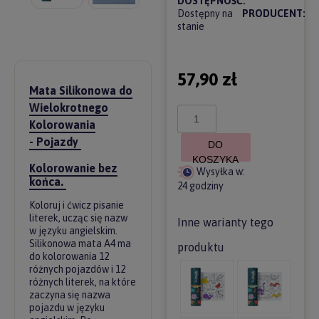
DOSTĘPNOŚĆ:
Dostępny na
PRODUCENT:
stanie
57,90 zł
Mata Silikonowa do
Wielokrotnego
Kolorowania
- Pojazdy
DO
KOSZYKA
Kolorowanie bez
Wysyłka w:
końca.
24 godziny
Koloruj i ćwicz pisanie
literek, ucząc się nazw
Inne warianty tego
w języku angielskim.
Silikonowa mata A4 ma
produktu
do kolorowania 12
różnych pojazdów i 12
różnych literek, na które
zaczyna się nazwa
pojazdu w języku