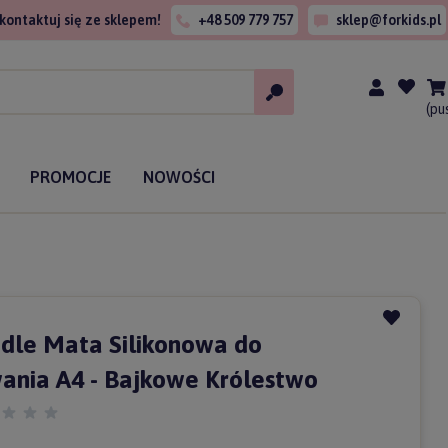
kontaktuj się ze sklepem!
+48 509 779 757
sklep@forkids.pl
(pu
PROMOCJE
NOWOŚCI
le Mata Silikonowa do
ania A4 - Bajkowe Królestwo