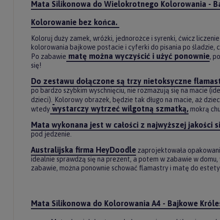
Mata Silikonowa do Wielokrotnego Kolorowania - 
Kolorowanie bez końca.
Koloruj duży zamek, wróżki, jednorożce i syrenki, ćwicz liczeni
kolorowania bajkowe postacie i cyferki do pisania po śladzie, 
matę można wyczyścić i użyć ponownie
Po zabawie
, p
się!
Do zestawu dołączone są trzy nietoksyczne flamast
po bardzo szybkim wyschnięciu, nie rozmazują się na macie (
dzieci).
Kolorowy obrazek, będzie tak długo na macie, aż dzie
wystarczy wytrzeć wilgotną szmatką,
wtedy
mokrą chu
Mata wykonana jest w całości z najwyższej jakości s
pod jedzenie.
Australijska firma HeyDoodle
zaprojektowała opakowania 
Do
idealnie sprawdzą się na prezent, a potem w zabawie w domu, w
zabawie, można ponownie schować flamastry i matę do este
newslet
Zasubskryb
Mata Silikonowa do Kolorowania A4 -
Bajkowe Król
i otrzymaj
5%