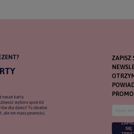
EZENT?
ZAPISZ 
NEWSLE
ARTY
OTRZY
POWIAD
PROMO
ź nasze karty
ożliwość wyboru spośród
ów dla dzieci! To idealne
, ale nie masz pewności,
ZAPIS
SIĘ
TERA