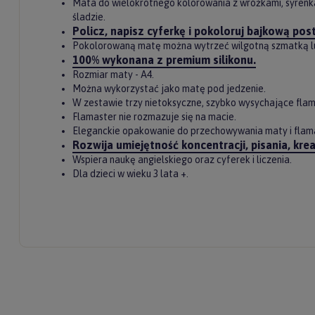
Mata do wielokrotnego kolorowania z wróżkami, syrenka
śladzie.
Twoje imię
Policz, napisz cyferkę i pokoloruj bajkową pos
Pokolorowaną matę można wytrzeć wilgotną szmatką 
100% wykonana z premium silikonu.
Rozmiar maty - A4.
Można wykorzystać jako matę pod jedzenie.
Twój email
W zestawie trzy nietoksyczne, szybko wysychające flama
Flamaster nie rozmazuje się na macie.
Eleganckie opakowanie do przechowywania maty i flama
Rozwija umiejętność koncentracji, pisania, kr
Wspiera naukę angielskiego oraz cyferek i liczenia.
ODBI
Dla dzieci w wieku 3 lata +.
Poli