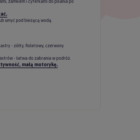
mi, zamkiem i cyferkami do pisania po
tać.
lub umyć pod bieżącą wodą.
stry - żółty, fioletowy, czerwony.
strów - łatwa do zabrania w podróż.
eatywność, małą motorykę.
ERZ RABAT 5%
tyka prywatności