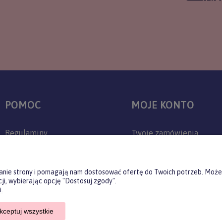
POMOC
MOJE KONTO
Regulaminy
Twoje zamówienia
Zwroty i reklamacje
Ustawienia konta
Polityka prywatności
Przechowalnia
ałanie strony i pomagają nam dostosować ofertę do Twoich potrzeb. Może
ji, wybierając opcję "Dostosuj zgody".
Jak kupować?
.
Czas realizacji zamówienia
kceptuj wszystkie