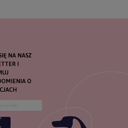
SIĘ NA NASZ
TTER I
MUJ
OMIENIA O
CJACH
Z
Z