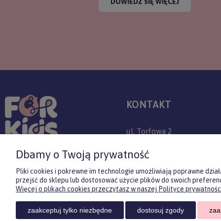
DOWIEDZ SIĘ WIĘCEJ
KONTAKT
ul. Torfowa 2
30-382 Kraków
Dbamy o Twoją prywatność
+48 509 779 757
Pliki cookies i pokrewne im technologie umożliwiają poprawne dzi
przejść do sklepu lub dostosować użycie plików do swoich preferenc
sklep@forkids.pl
Więcej o plikach cookies przeczytasz w naszej Polityce prywatności
Infolinia dostępna:
zaakceptuj tylko niezbędne
dostosuj zgody
zaa