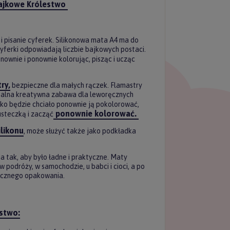
Bajkowe Królestwo
e i pisanie cyferek. Silikonowa mata A4 ma do
cyferki odpowiadają liczbie bajkowych postaci.
onownie i ponownie kolorując, pisząc i ucząc
ry,
bezpieczne dla małych rączek. Flamastry
idealna kreatywna zabawa dla leworęcznych
cko będzie chciało ponownie ją pokolorować,
ponownie kolorować.
steczką i zacząć
ilikonu
, może służyć także jako podkładka
tak, aby było ładne i praktyczne. Maty
łącz do
 podróży, w samochodzie, u babci i cioci, a po
tycznego opakowania.
tera Forkids
uj nasz newsletter
estwo
:
 rabatu na pierwszy
zakup.