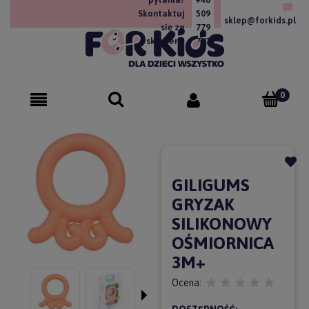
Skontaktuj
509
sklep@forkids.pl
się ze
779
sklepem!
757
GILIGUMS
GRYZAK
SILIKONOWY
OŚMIORNICA
3M+
Ocena: