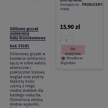
DOSTĘPNOŚĆ:
Dostępny na
PRODUCENT:
stanie
15,90 zł
GiliGums gryzak
ośmiornica
baby brzoskwiniowy
kod. 50181
DO
Silikonowy gryzak w
KOSZYKA
Wysyłka w:
kształcie ośmiornicy
łączy w sobie walory
24 godziny
estetyczne i
praktyczne! Stylowy
wygląd oraz piękny,
błękitny kolor,
czynią z niego
modny dodatek dla
każdego malucha.
Ośmiornicę zdobią
drobne wypustki,