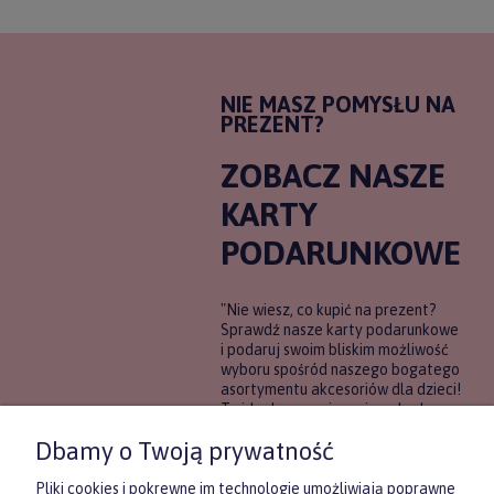
NIE MASZ POMYSŁU NA
PREZENT?
ZOBACZ NASZE
KARTY
PODARUNKOWE
"Nie wiesz, co kupić na prezent?
Sprawdź nasze karty podarunkowe
i podaruj swoim bliskim możliwość
wyboru spośród naszego bogatego
asortymentu akcesoriów dla dzieci!
To idealne rozwiązanie, gdy chcesz
wręczyć prezent, ale nie masz
Dbamy o Twoją prywatność
pewności, co będzie najbardziej
trafione.
Pliki cookies i pokrewne im technologie umożliwiają poprawne