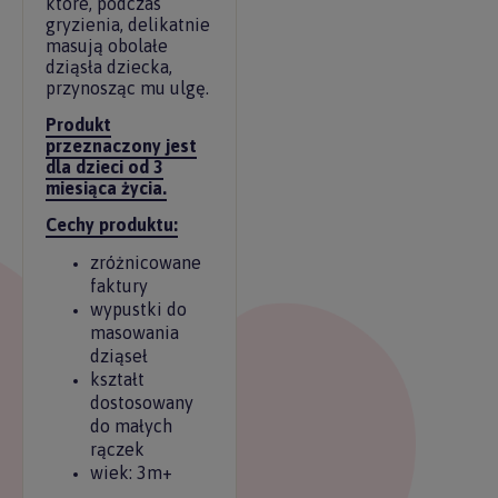
które, podczas
gryzienia, delikatnie
masują obolałe
dziąsła dziecka,
przynosząc mu ulgę.
Produkt
przeznaczony jest
dla dzieci od 3
miesiąca życia.
Cechy produktu:
zróżnicowane
faktury
wypustki do
masowania
dziąseł
kształt
dostosowany
do małych
rączek
wiek: 3m+