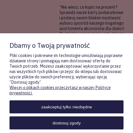
"Nie wiesz, co kupić na prezent?
Sprawdź nasze karty podarunkowe
i podaruj swoim bliskim możliwość
wyboru spośród naszego bogatego
asortymentu akcesoriów dla dzieci!
To idealne rozwiązanie, gdy chcesz
wręczyć prezent, ale nie masz
Dbamy o Twoją prywatność
pewności, co będzie najbardziej
trafione.
Pliki cookies i pokrewne im technologie umożliwiają poprawne
działanie strony i pomagają nam dostosować ofertę do
Twoich potrzeb. Możesz zaakceptować wykorzystanie przez
DOWIEDZ SIĘ WIĘCEJ
nas wszystkich tych plików i przejść do sklepu lub dostosować
użycie plików do swoich preferencji, wybierając opcję
"Dostosuj zgody".
Więcej o plikach cookies przeczytasz w naszej Polityce
Zasubskrybuj nasz newsletter
prywatności.
i otrzymaj
5
% rabatu na pierwszy
zakup.
zaakceptuj tylko niezbędne
Twoje imię
KONTAKT
POMOC
MOJE
KONT
dostosuj zgody
Twój email