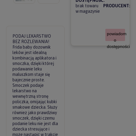
DOSTĘPNOŚĆ:
brak towaru
PRODUCENT:
w magazynie
powiadom
PODAJ LEKARSTWO
o
BEZ ROZLEWANIA!
dostępności
Frida baby dozownik
leków jest idealną
kombinacją aplikatora i
smoczka, dzięki której
podawanie leku
maluszkom staje się
bajecznie proste.
Smoczek podaje
lekarstwo na
wewnętrzną stronę
policzka, omijając kubki
smakowe dziecka. Służy
również jako prawdziwy
smoczek, dzięki czemu
podanie leku nie jest dla
dziecka stresujące i
może nastąpić w trakcie