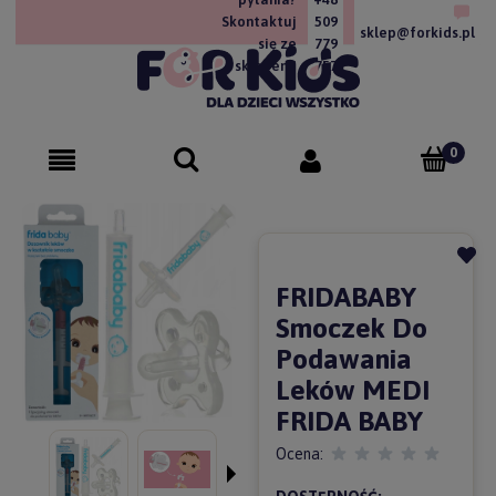
Skontaktuj
509
sklep@forkids.pl
się ze
779
sklepem!
757
FRIDABABY
Smoczek Do
Podawania
Leków MEDI
FRIDA BABY
Ocena: