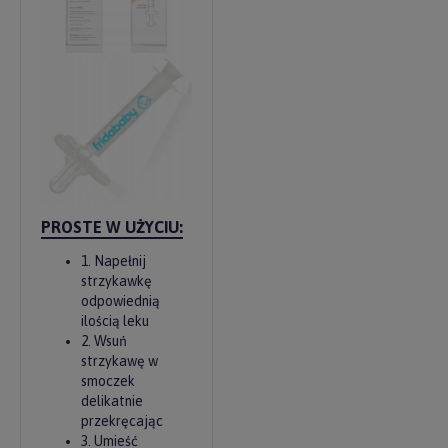
PROSTE W UŻYCIU:
1. Napełnij
strzykawkę
odpowiednią
ilością leku
2. Wsuń
strzykawę w
smoczek
delikatnie
przekręcając
3. Umieść