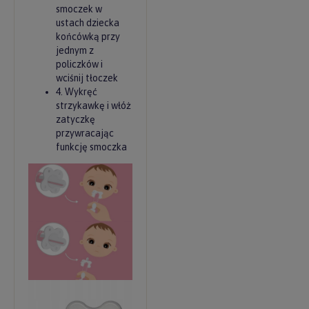
smoczek w
ustach dziecka
końcówką przy
jednym z
policzków i
wciśnij tłoczek
4. Wykręć
strzykawkę i włóż
zatyczkę
przywracając
funkcję smoczka