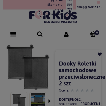
Skontaktuj
509
sklep@forkids.pl
się ze
779
sklepem!
757
Dooky Roletki
samochodowe
przeciwsłoneczne
2 szt
Ocena:
DOSTĘPNOŚĆ:
brak towaru
PRODUCENT: