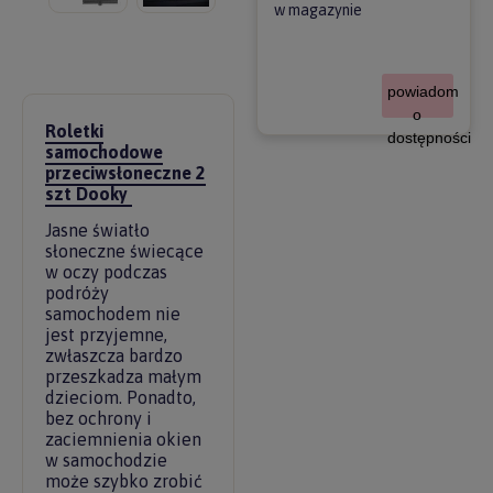
w magazynie
powiadom
o
Roletki
dostępności
samochodowe
przeciwsłoneczne 2
szt Dooky
Jasne światło
słoneczne świecące
w oczy podczas
podróży
samochodem nie
jest przyjemne,
zwłaszcza bardzo
przeszkadza małym
dzieciom. Ponadto,
bez ochrony i
zaciemnienia okien
w samochodzie
może szybko zrobić