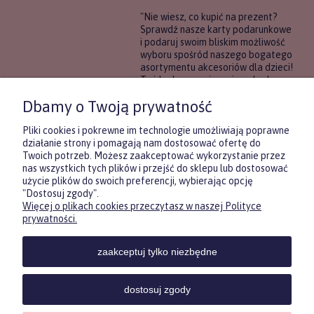
"Nie wiesz, co kupić na prezent?
Sprawdź nasze karty podarunkowe
i podaruj swoim bliskim możliwość
wyboru spośród naszego bogatego
asortymentu akcesoriów dla dzieci!
To idealne rozwiązanie, gdy chcesz
wręczyć prezent, ale nie masz
Dbamy o Twoją prywatność
pewności, co będzie najbardziej
trafione.
Pliki cookies i pokrewne im technologie umożliwiają poprawne
działanie strony i pomagają nam dostosować ofertę do
Twoich potrzeb. Możesz zaakceptować wykorzystanie przez
DOWIEDZ SIĘ WIĘCEJ
nas wszystkich tych plików i przejść do sklepu lub dostosować
użycie plików do swoich preferencji, wybierając opcję
"Dostosuj zgody".
Więcej o plikach cookies przeczytasz w naszej Polityce
Zasubskrybuj nasz newsletter
prywatności.
i otrzymaj
5
% rabatu na pierwszy
zakup.
zaakceptuj tylko niezbędne
Twoje imię
KONTAKT
POMOC
MOJE
KONT
dostosuj zgody
Twój email