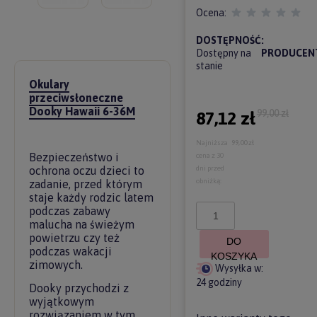
Ocena:
DOSTĘPNOŚĆ:
Dostępny na
PRODUCEN
stanie
Okulary
przeciwsłoneczne
Dooky Hawaii 6-36M
99,00 zł
87,12 zł
Najniższa
99,00 zł
Bezpieczeństwo i
cena z 30
dni przed
ochrona oczu dzieci to
obniżką:
zadanie, przed którym
staje każdy rodzic latem
podczas zabawy
malucha na świeżym
powietrzu czy też
DO
podczas wakacji
KOSZYKA
zimowych.
Wysyłka w:
24 godziny
Dooky przychodzi z
wyjątkowym
rozwiązaniem w tym