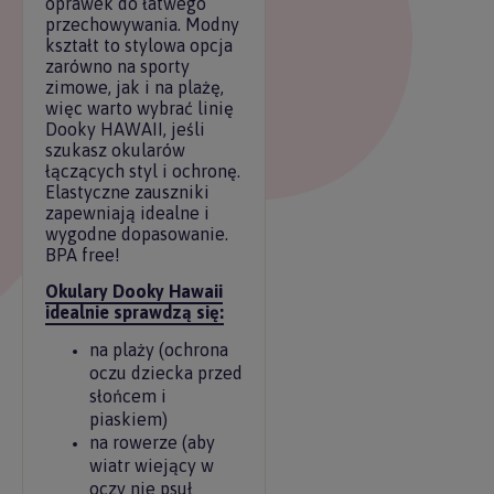
oprawek do łatwego
przechowywania. Modny
kształt to stylowa opcja
zarówno na sporty
zimowe, jak i na plażę,
więc warto wybrać linię
Dooky HAWAII, jeśli
szukasz okularów
łączących styl i ochronę.
Elastyczne zauszniki
zapewniają idealne i
wygodne dopasowanie.
BPA free!
Okulary Dooky Hawaii
idealnie sprawdzą się:
na plaży (ochrona
oczu dziecka przed
słońcem i
piaskiem)
na rowerze (aby
wiatr wiejący w
oczy nie psuł