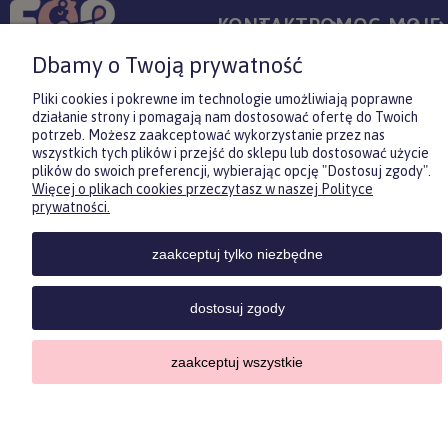
KONTAKT
POMOC
MOJE
KONT
Dbamy o Twoją prywatność
Pliki cookies i pokrewne im technologie umożliwiają poprawne
działanie strony i pomagają nam dostosować ofertę do Twoich
potrzeb. Możesz zaakceptować wykorzystanie przez nas
Sklep internetowy Shoper.pl
wszystkich tych plików i przejść do sklepu lub dostosować użycie
Copyrights by ForKids 2023. Wszelkie prawa zastrzeżone.
plików do swoich preferencji, wybierając opcję "Dostosuj zgody".
Więcej o plikach cookies przeczytasz w naszej Polityce
Zasubskrybuj nasz newsletter
prywatności.
pokaż pełną wersję strony
i otrzymaj
5
% rabatu na pierwszy
zakup.
zaakceptuj tylko niezbędne
Twoje imię
dostosuj zgody
Twój email
zaakceptuj wszystkie
ODBIERZ RABAT