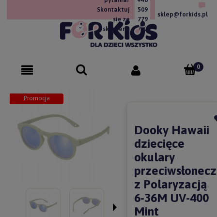
Skontaktuj
509
sklep@forkids.pl
się ze
779
sklepem!
757
Promocja
Dooky Hawaii
dziecięce
okulary
przeciwsłonec
z Polaryzacją
6-36M UV-400
Mint