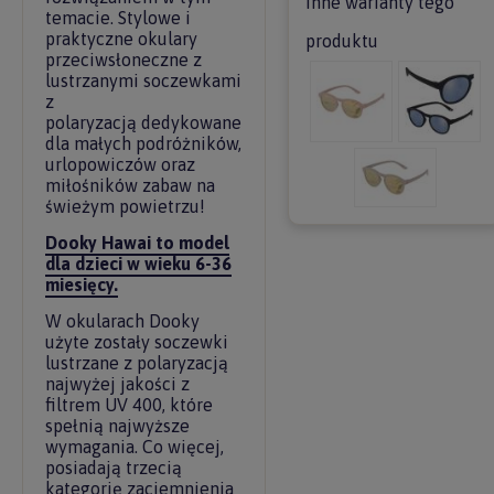
Inne warianty tego
temacie. Stylowe i
praktyczne okulary
produktu
przeciwsłoneczne z
lustrzanymi soczewkami
z
polaryzacją dedykowane
dla małych podróżników,
urlopowiczów oraz
miłośników zabaw na
świeżym powietrzu!
Dooky Hawai to model
dla dzieci w wieku 6-36
miesięcy.
W okularach Dooky
użyte zostały soczewki
lustrzane z polaryzacją
najwyżej jakości z
filtrem UV 400, które
spełnią najwyższe
wymagania. Co więcej,
posiadają trzecią
kategorię zaciemnienia