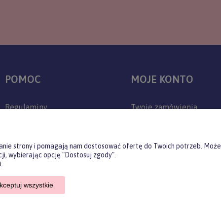
POMOC
MOJE KONTO
Regulaminy
Twoje zamówienia
Zwroty i reklamacje
Ustawienia konta
Polityka prywatności
Przechowalnia
ałanie strony i pomagają nam dostosować ofertę do Twoich potrzeb. Może
ji, wybierając opcję "Dostosuj zgody".
Jak kupować?
.
Czas realizacji zamówienia
kceptuj wszystkie
Czas i koszty dostawy
Sklep internetowy Shoper.pl