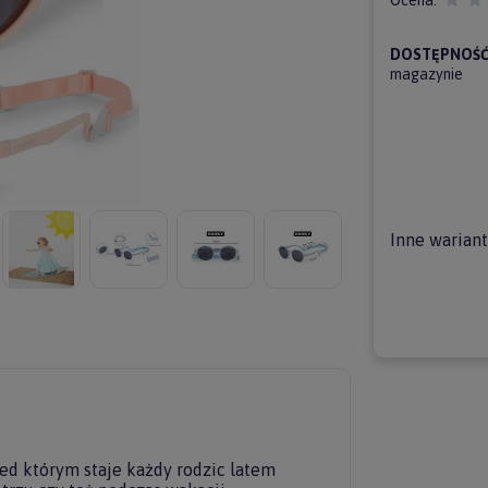
Ocena:
DOSTĘPNOŚĆ
magazynie
Inne warian
zed którym staje każdy rodzic latem