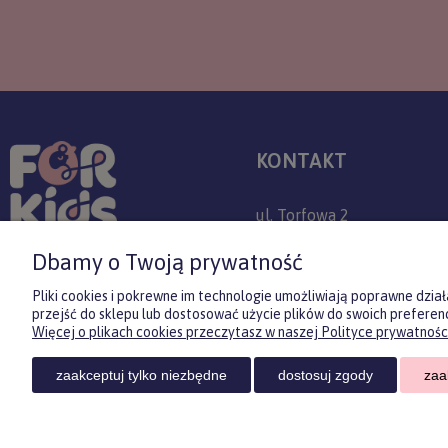
KONTAKT
ul. Torfowa 2
30-382 Kraków
Dbamy o Twoją prywatność
+48 509 779 757
Pliki cookies i pokrewne im technologie umożliwiają poprawne dzi
przejść do sklepu lub dostosować użycie plików do swoich preferenc
sklep@forkids.pl
Więcej o plikach cookies przeczytasz w naszej Polityce prywatności
Infolinia dostępna:
zaakceptuj tylko niezbędne
dostosuj zgody
zaa
pon-pt 08:00-20:00