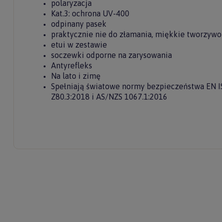
polaryzacja
Twoje imię
Kat.3: ochrona UV-400
odpinany pasek
praktycznie nie do złamania, miękkie tworzywo
etui w zestawie
Twój email
soczewki odporne na zarysowania
Antyrefleks
Na lato i zimę
Spełniają światowe normy bezpieczeństwa EN I
Z80.3:2018 i AS/NZS 1067.1:2016
ODBI
Poli