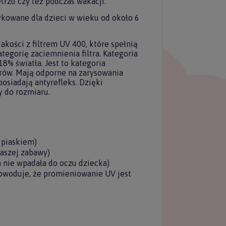
rzu czy też podczas wakacji.
ykowane dla dzieci w wieku od około 6
kości z filtrem UV 400, które spełnią
tegorię zaciemnienia filtra. Kategoria
8% światła. Jest to kategoria
orów. Mają odporne na zarysowania
posiadają antyrefleks. Dzięki
 do rozmiaru.
 piaskiem)
łącz do
waszej zabawy)
 nie wpadała do oczu dziecka)
tera Forkids
owoduje, że promieniowanie UV jest
uj nasz newsletter
 rabatu na pierwszy
zakup.