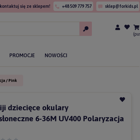
kontaktuj się ze sklepem!
+48 509 779 757
sklep@forkids.pl
(pu
PROMOCJE
NOWOŚCI
ja / Pink
ji dziecięce okulary
słoneczne 6-36M UV400 Polaryzacja