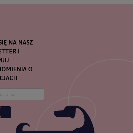
SIĘ NA NASZ
TTER I
MUJ
OMIENIA O
CJACH
Z
Z