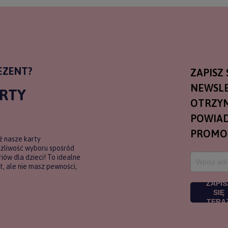
EZENT?
ZAPISZ 
NEWSLE
ARTY
OTRZY
POWIAD
PROMO
ź nasze karty
ożliwość wyboru spośród
ów dla dzieci! To idealne
, ale nie masz pewności,
ZAPIS
SIĘ
TERA