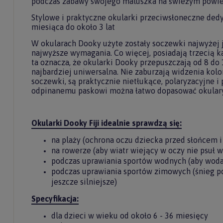
podczas zabawy swojego maluszka na świeżym powiet
Stylowe i praktyczne okularki przeciwsłoneczne ded
miesiąca do około 3 lat
W okularach Dooky użyte zostały soczewki najwyżej ja
najwyższe wymagania. Co więcej, posiadają trzecią ka
ta oznacza, że okularki Dooky przepuszczają od 8 do 1
najbardziej uniwersalna. Nie zaburzają widzenia kol
soczewki, są praktycznie nietłukące, polaryzacyjne i 
odpinanemu paskowi można łatwo dopasować okulary
Okularki Dooky Fiji idealnie sprawdzą się:
na plaży (ochrona oczu dziecka przed słońcem i
Do
na rowerze (aby wiatr wiejący w oczy nie psuł 
podczas uprawiania sportów wodnych (aby woda
newslet
podczas uprawiania sportów zimowych (śnieg p
jeszcze silniejsze)
Zasubskryb
Specyfikacja:
i otrzymaj
5%
dla dzieci w wieku od około 6 - 36 miesięcy