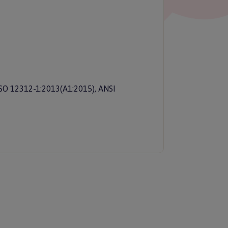
SO 12312-1:2013(A1:2015), ANSI
ERZ RABAT 5%
tyka prywatności