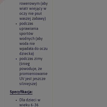
rowerowym (aby
wiatr wiejący w
oczy nie psuł
waszej zabawy)
podczas
uprawiania
sportów
wodnych (aby
woda nie
wpadała do oczu
dziecka)
podczas zimy
(śnieg
powoduje, że
promieniowanie
UV jest jeszcze
silniejsze)
Specyfikacja:
Dla dzieci w
wieku 6-36