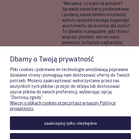
"Nie wiesz, co kupić na prezent?
Sprawdź nasze karty podarunkowe
i podaruj swoim bliskim możliwość
wyboru spośród naszego bogatego
asortymentu akcesoriów dla dzieci!
To idealne rozwiązanie, gdy chcesz
wręczyć prezent, ale nie masz
pewności, co będzie najbardziej
trafione.
Dbamy o Twoją prywatność
DOWIEDZ SIĘ WIĘCEJ
Pliki cookies i pokrewne im technologie umożliwiają poprawne
działanie strony i pomagają nam dostosować ofertę do Twoich
potrzeb. Możesz zaakceptować wykorzystanie przez nas
wszystkich tych plików i przejść do sklepu lub dostosować
użycie plików do swoich preferencji, wybierając opcję
"Dostosuj zgody".
Więcej o plikach cookies przeczytasz w naszej Polityce
Zasubskrybuj nasz newsletter
prywatności.
KONTAKT
POMOC
MOJE
i otrzymaj
5
% rabatu na pierwszy
zakup.
KONT
zaakceptuj tylko niezbędne
Twoje imię