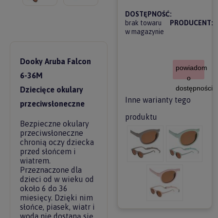
DOSTĘPNOŚĆ:
brak towaru
PRODUCENT:
w magazynie
Dooky Aruba Falcon
powiadom
6-36M
o
dostępności
Dziecięce okulary
Inne warianty tego
przeciwsłoneczne
produktu
Bezpieczne okulary
przeciwsłoneczne
chronią oczy dziecka
przed słońcem i
wiatrem.
Przeznaczone dla
dzieci od w wieku od
około 6 do 36
miesięcy. Dzięki nim
słońce, piasek, wiatr i
woda nie dostaną się