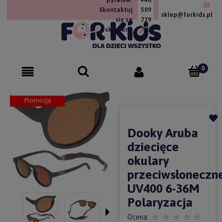
Skontaktuj
509
sklep@forkids.pl
się ze
779
sklepem!
757
Promocja
Dooky Aruba
dziecięce
okulary
przeciwsłoneczn
UV400 6-36M
Polaryzacja
Ocena: