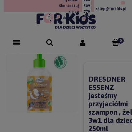
Skontaktuj
509
sklep@forkids.pl
się ze
779
sklepem!
757
DRESDNER
ESSENZ
jesteśmy
przyjaciółmi
szampon , że
3w1 dla dziec
250ml