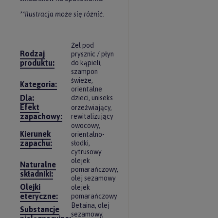
**Ilustracja może się różnić.
Żel pod
Rodzaj
prysznic / płyn
produktu:
do kąpieli,
szampon
świeże,
Kategoria:
orientalne
Dla:
dzieci, uniseks
Efekt
orzeźwiający,
zapachowy:
rewitalizujący
owocowy,
Kierunek
orientalno-
zapachu:
słodki,
cytrusowy
olejek
Naturalne
pomarańczowy,
składniki:
olej sezamowy
Olejki
olejek
eteryczne:
pomarańczowy
Betaina, olej
Substancje
sezamowy,