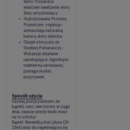
skóry. Przywraca
właściwe nawilżenie skóry.
Silny antyutleniacz.
Hydrolizowane Proteiny
Pszeniczne -regulują i
wzmacniają naturalną
barierę skóry dziecka.
Olejek eteryczny ze
Słodkiej Pomarańczy -
Wykazuje działanie
uspokajające, łagodzące
nadmierną nerwowość,
pomaga myśleć
pozytywnie.
Sposób użycia
Używaj pod prysznicem, do
kąpieli, rano, wieczorem, w ciągu
dnia, zawsze wtedy kiedy masz
na to ochotę!
Kąpiel: Niewielką ilość płynu (10-
15ml) wlać do napełniającej się