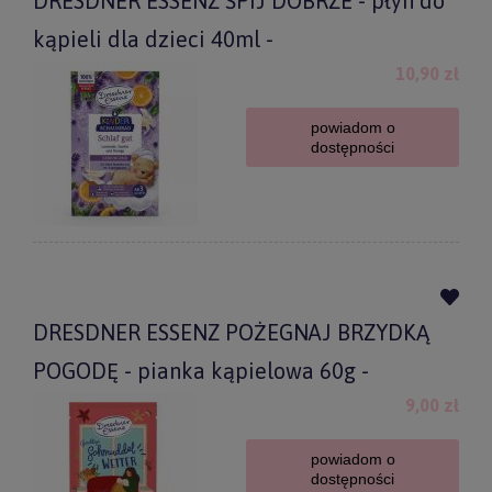
DRESDNER ESSENZ ŚPIJ DOBRZE - płyn do
kąpieli dla dzieci 40ml -
10,90 zł
powiadom o
dostępności
DRESDNER ESSENZ POŻEGNAJ BRZYDKĄ
POGODĘ - pianka kąpielowa 60g -
9,00 zł
powiadom o
dostępności