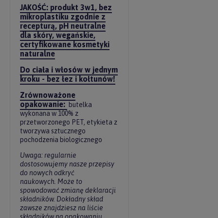
JAKOŚĆ: produkt 3w1, bez
mikroplastiku zgodnie z
recepturą, pH neutralne
dla skóry, wegańskie,
certyfikowane kosmetyki
naturalne
Do ciała i włosów w jednym
kroku - bez łez i kołtunów!
Zrównoważone
opakowanie:
butelka
wykonana w 100% z
przetworzonego PET, etykieta z
tworzywa sztucznego
pochodzenia biologicznego
Uwaga: regularnie
dostosowujemy nasze przepisy
do nowych odkryć
naukowych. Może to
spowodować zmianę deklaracji
składników. Dokładny skład
zawsze znajdziesz na liście
składników na opakowaniu.