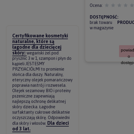
Ocena:
DOSTĘPNOŚĆ:
brak towaru
PRODUC
w magazynie
Certyfikowane kosmetyki
naturalne, które są
łagodne dla dziecięcej
powia
skóry:
wegański żel pod
o
prysznic 3 w 1, szampon i płyn do
dostęp
kąpieli JESTEŚMY
PRZYJACIÓŁMI to promienie
słońca dla duszy. Naturalny,
eteryczny olejek pomarańczowy
poprawia nastrój i rozwesela.
Olejek sezamowy BIO i proteiny
pszeniczne zapewniają
najlepszą ochronę delikatnej
skóry dziecka. Łagodne
surfaktanty cukrowe delikatnie
oczyszczają skórę. Odpowiedni
Dla dzieci
dla skóry i włosów.
od 3 lat.