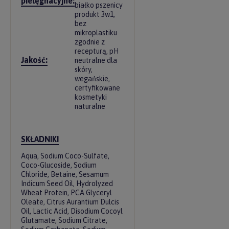
pielęgnacyjne:
białko pszenicy
produkt 3w1,
bez
mikroplastiku
zgodnie z
recepturą, pH
Jakość:
neutralne dla
skóry,
wegańskie,
certyfikowane
kosmetyki
naturalne
SKŁADNIKI
Aqua, Sodium Coco-Sulfate,
Coco-Glucoside, Sodium
Chloride, Betaine, Sesamum
Indicum Seed Oil, Hydrolyzed
Wheat Protein, PCA Glyceryl
Oleate, Citrus Aurantium Dulcis
Oil, Lactic Acid, Disodium Cocoyl
Glutamate, Sodium Citrate,