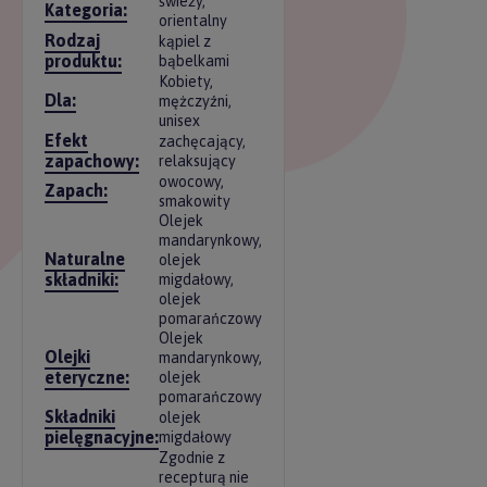
świeży,
Kategoria:
orientalny
Rodzaj
kąpiel z
produktu:
bąbelkami
Kobiety,
Dla:
mężczyźni,
unisex
Efekt
zachęcający,
zapachowy:
relaksujący
owocowy,
Zapach:
smakowity
Olejek
mandarynkowy,
Naturalne
olejek
składniki:
migdałowy,
olejek
pomarańczowy
Olejek
Olejki
mandarynkowy,
eteryczne:
olejek
pomarańczowy
Składniki
olejek
pielęgnacyjne:
migdałowy
Zgodnie z
recepturą nie