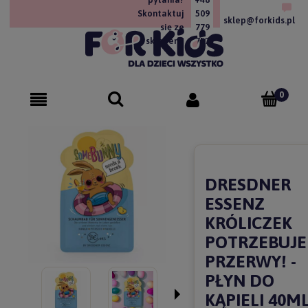
Skontaktuj
509
sklep@forkids.pl
się ze
779
sklepem!
757
DRESDNER
ESSENZ
KRÓLICZEK
POTRZEBUJE
PRZERWY! -
PŁYN DO
KĄPIELI 40M