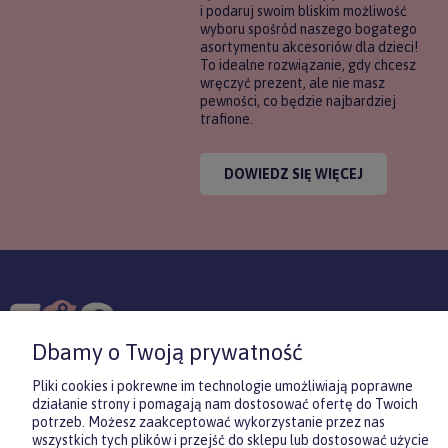
i podaruj swoim bliskim możliwość
wyboru spośród naszego bogatego
asortymentu akcesoriów dla dzieci!
To idealne rozwiązanie, gdy chcesz
wręczyć prezent, ale nie masz
pewności, co będzie najbardziej
trafione.
DOWIEDZ SIĘ WIĘCEJ
KONTAKT
POMOC
MOJE
Dbamy o Twoją prywatność
KONT
Pliki cookies i pokrewne im technologie umożliwiają poprawne
działanie strony i pomagają nam dostosować ofertę do Twoich
potrzeb. Możesz zaakceptować wykorzystanie przez nas
Sklep internetowy Shoper.pl
wszystkich tych plików i przejść do sklepu lub dostosować użycie