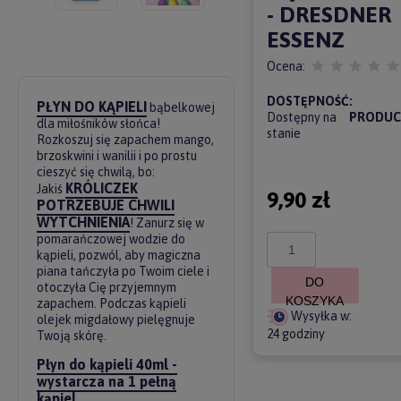
- DRESDNER
ESSENZ
Ocena:
DOSTĘPNOŚĆ:
PŁYN DO KĄPIELI
bąbelkowej
Dostępny na
PRODUC
dla miłośników słońca!
stanie
Rozkoszuj się zapachem mango,
brzoskwini i wanilii i po prostu
cieszyć się chwilą, bo:
KRÓLICZEK
Jakiś
9,90 zł
POTRZEBUJE CHWILI
WYTCHNIENIA
! Zanurz się w
pomarańczowej wodzie do
kąpieli, pozwól, aby magiczna
piana tańczyła po Twoim ciele i
DO
otoczyła Cię przyjemnym
KOSZYKA
zapachem. Podczas kąpieli
Wysyłka w:
olejek migdałowy pielęgnuje
24 godziny
Twoją skórę.
Płyn do kąpieli 40ml -
wystarcza na 1 pełną
kąpiel.