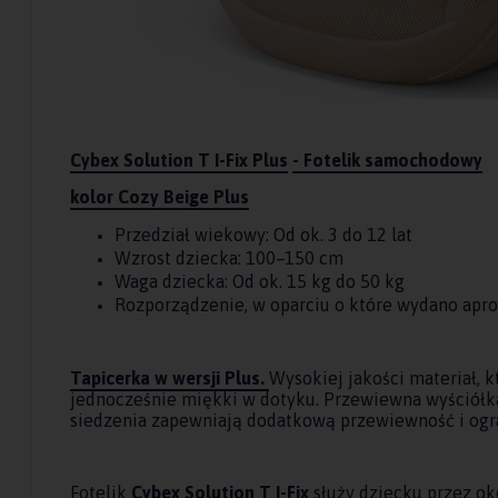
Cybex Solution T I-Fix Plus
- Fotelik samochodowy
kolor Cozy Beige Plus
Przedział wiekowy: Od ok. 3 do 12 lat
Wzrost dziecka: 100–150 cm
Waga dziecka: Od ok. 15 kg do 50 kg
Rozporządzenie, w oparciu o które wydano apr
Tapicerka w wersji Plus.
Wysokiej jakości materiał, kt
jednocześnie miękki w dotyku. Przewiewna wyściółka 
siedzenia zapewniają dodatkową przewiewność i ogra
Fotelik
Cybex Solution T I-Fix
służy dziecku przez oko