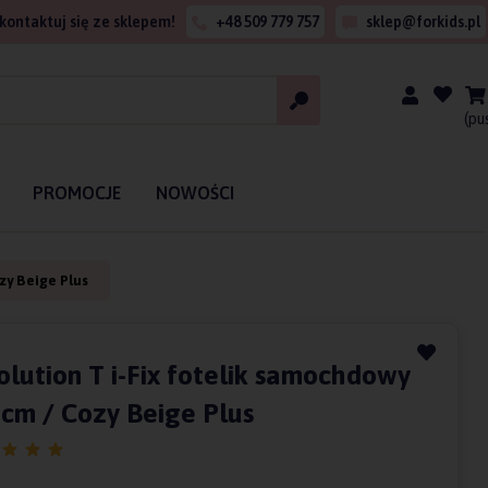
kontaktuj się ze sklepem!
+48 509 779 757
sklep@forkids.pl
(pu
PROMOCJE
NOWOŚCI
zy Beige Plus
olution T i-Fix fotelik samochdowy
 cm / Cozy Beige Plus