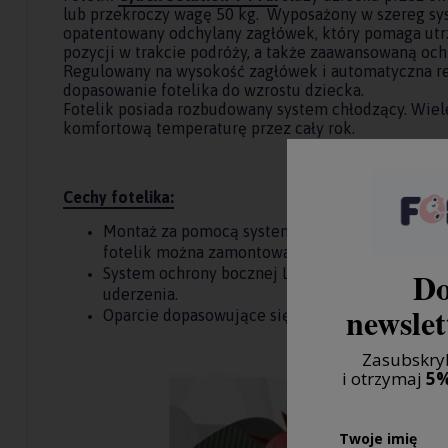
lub przekroczy wagę 50 kg. Wyposażony w szereg sy
opatentowany odchylany zagłówek, który pomaga ut
pozycji w trakcie podróży, a także zaawansowaną oc
Regulowany na wysokość zagłówek i automatyczna re
dopasowanie fotelika do wzrostu dziecka.
Fotelik posiada rozbudowany system chłodzący. Wie
komfortową temperaturę przez cały rok.
Cechy fotelika:
Montaż za pomocą systemu isofix lub w przypa
fotelik można zamontować przy pomocy 3-pun
Do
System ochrony bocznej L.S.P. System poprawi
uderzenia.
newslet
Oparcie dopasowujące się do oparcia siedzen
Zasubskryb
i otrzymaj
5%
Twoje imię