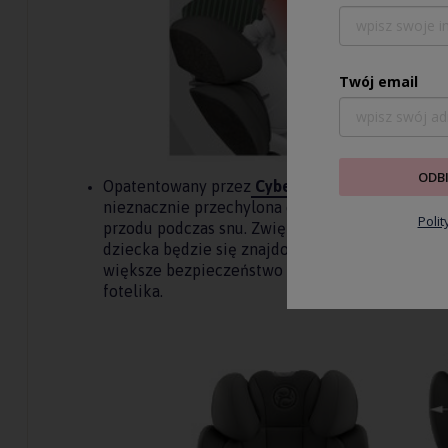
Twój email
ODB
Opatentowany przez
Cybex
, odchylany zagłówek
nieznacznie przechylona do tyłu, co pomaga za
Poli
przodu podczas snu. Zwiększa to prawdopodobie
dziecka będzie się znajdowała w bezpiecznej po
większe bezpieczeństwo niż w przypadku wypad
fotelika.