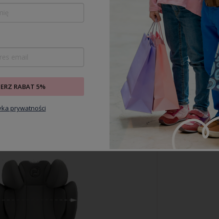
IERZ RABAT 5%
 sprawia, że główka dziecka jest
pobiegać opadaniu głowy dziecka do
tyka prywatności
ństwo, że w razie kolizji główka
zycji, co oznacza siedmiokrotnie
nięcia poza strefę bezpieczeństwa