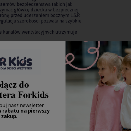
stemów bezpieczeństwa takich jak
rzymać główkę dziecka w bezpiecznej
hronę przed uderzeniem bocznym L.S.P.
gulacja szerokości pozwala na szybkie
le kanałów wentylacyjnych utrzymuje
dku braku zaczepów w samochodzie,
ktowych pasów bezpieczeństwa
łącz do
a bezpieczeństwo w przypadku bocznego
tera Forkids
ia samochodowego
uj nasz newsletter
 rabatu na pierwszy
zakup.