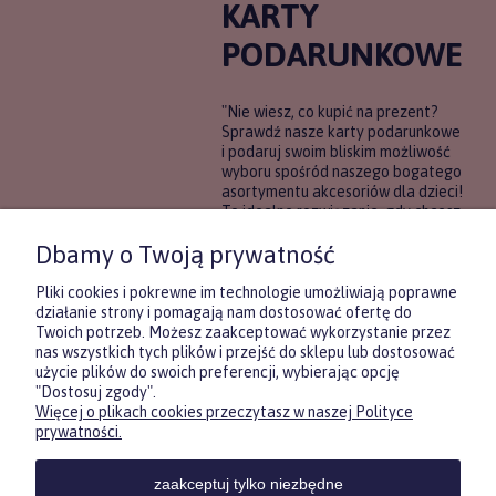
KARTY
PODARUNKOWE
"Nie wiesz, co kupić na prezent?
Sprawdź nasze karty podarunkowe
i podaruj swoim bliskim możliwość
wyboru spośród naszego bogatego
asortymentu akcesoriów dla dzieci!
To idealne rozwiązanie, gdy chcesz
wręczyć prezent, ale nie masz
Dbamy o Twoją prywatność
pewności, co będzie najbardziej
trafione.
Pliki cookies i pokrewne im technologie umożliwiają poprawne
działanie strony i pomagają nam dostosować ofertę do
Twoich potrzeb. Możesz zaakceptować wykorzystanie przez
DOWIEDZ SIĘ WIĘCEJ
nas wszystkich tych plików i przejść do sklepu lub dostosować
użycie plików do swoich preferencji, wybierając opcję
"Dostosuj zgody".
Więcej o plikach cookies przeczytasz w naszej Polityce
Zasubskrybuj nasz newsletter
prywatności.
i otrzymaj
5
% rabatu na pierwszy
zakup.
zaakceptuj tylko niezbędne
Twoje imię