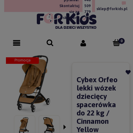
Skontaktuj
509
sklep@forkids.pl
się ze
779
sklepem!
757
Promocja
Cybex Orfeo
lekki wózek
dziecięcy
spacerówka
do 22 kg /
Cinnamon
Yellow