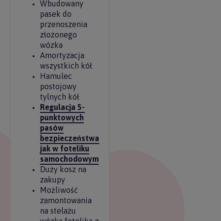
Wbudowany
pasek do
przenoszenia
złożonego
wózka
Amortyzacja
wszystkich kół
Hamulec
postojowy
tylnych kół
Regulacja 5-
punktowych
pasów
bezpieczeństwa
jak w foteliku
samochodowym
Duży kosz na
zakupy
Możliwość
zamontowania
na stelażu