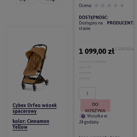
Ocena:
DOSTĘPNOŚĆ:
Dostępny na
PRODUCENT:
stanie
1 299,00 zł
1 099,00 zł
Najniższa
1 099,00 zł
cena z 30
dni przed
obniżką:
DO
Cybex Orfeo wózek
spacerowy
KOSZYKA
Wysyłka w:
kolor:
Cinnamon
24 godziny
Yellow