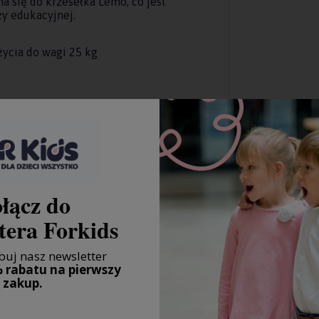
 się do krzesełka Lemo, co jest
y edukacyjnej.
życia do wagi 25 kg
łącz do
tera Forkids
uj nasz newsletter
 rabatu na pierwszy
zakup.