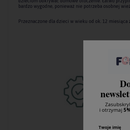
dzieciom odkrywać domowe otoczenie. Łatwo przypina
bardzo wygodne, ponieważ nie potrzeba osobnej wież
Przeznaczone dla dzieci w wieku od ok. 12 miesiąca 
Do
newslet
Zasubskryb
i otrzymaj
5%
Twoje imię