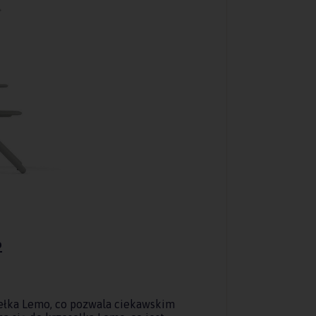
o
ełka Lemo, co pozwala ciekawskim