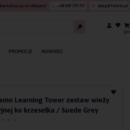
kontaktuj się ze sklepem!
+48 509 779 757
sklep@forkids.pl
(pu
PROMOCJE
NOWOŚCI
emo Learning Tower zestaw wieży
jnej ko krzesełka / Suede Grey