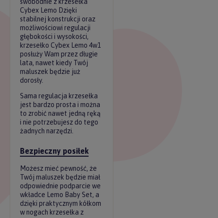
swobodnie z krzesełka
Cybex Lemo Dzięki
stabilnej konstrukcji oraz
możliwościowi regulacji
głębokości i wysokości,
krzesełko Cybex Lemo 4w1
posłuży Wam przez długie
lata, nawet kiedy Twój
maluszek będzie już
dorosły.
Sama regulacja krzesełka
jest bardzo prosta i można
to zrobić nawet jedną ręką
i nie potrzebujesz do tego
żadnych narzędzi.
Bezpieczny posiłek
Możesz mieć pewność, że
Twój maluszek będzie miał
odpowiednie podparcie we
wkładce Lemo Baby Set, a
dzięki praktycznym kółkom
w nogach krzesełka z