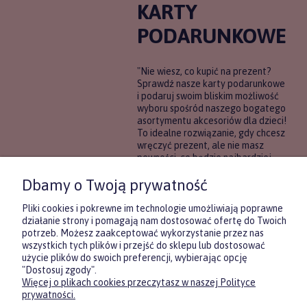
KARTY
PODARUNKOWE
"Nie wiesz, co kupić na prezent?
Sprawdź nasze karty podarunkowe
i podaruj swoim bliskim możliwość
wyboru spośród naszego bogatego
asortymentu akcesoriów dla dzieci!
To idealne rozwiązanie, gdy chcesz
wręczyć prezent, ale nie masz
pewności, co będzie najbardziej
trafione.
Dbamy o Twoją prywatność
DOWIEDZ SIĘ WIĘCEJ
Pliki cookies i pokrewne im technologie umożliwiają poprawne
działanie strony i pomagają nam dostosować ofertę do Twoich
potrzeb. Możesz zaakceptować wykorzystanie przez nas
wszystkich tych plików i przejść do sklepu lub dostosować
użycie plików do swoich preferencji, wybierając opcję
"Dostosuj zgody".
Więcej o plikach cookies przeczytasz w naszej Polityce
Zasubskrybuj nasz newsletter
prywatności.