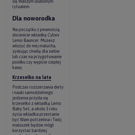
się Waszym ulubionym
rytuałem.
Dla noworodka
Na początku z pewnością
docenicie wkładkę Cybex
Lemo Bauncer. Możesz
włożyć do niej malucha,
zyskując chwilę dla siebie
lub czas na przygotowanie
posiłku czy wypicie ciepłej
kawy.
Krzesełko na lata
Podczas rozszerzania diety
i nauki samodzielnego
jedzenia przyda się
krzesełko z wkładką Lemo
Baby Set, a około 3 roku
życia wkładka przestanie
być Wam potrzebna i Twój
maluszek będzie mógł
korzystać bardziej