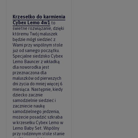
Krzesełko do karmienia
Cybex Lemo 4w1
to
świetne rozwiązanie, dzięki
któremu Twój maluszek
będzie mógł siedzieć z
Wami przy wspólnym stole
już od samego początku.
Specjalne siedzisko Cybex
Lemo Bauncer z wkładką
dla noworodka jest
przeznaczona dla
maluszków od pierwszych
dni życia do mniej więcej 6
miesiąca. Następnie, kiedy
dziecko zacznie
samodzielnie siedzieć i
zaczniecie naukę
samodzielnego jedzenia,
możecie posadzić szkraba
w krzesełku Cybex Lemo w
Lemo Baby Set. Wspólny
przy rodzinnym stole stanie