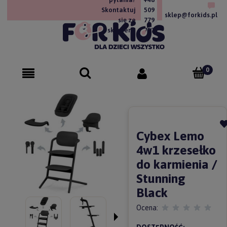
Skontaktuj
509
sklep@forkids.pl
się ze
779
sklepem!
757
Cybex Lemo
4w1 krzesełko
do karmienia /
Stunning
Black
Ocena: