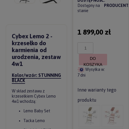
DOSTĘPNOŚĆ:
Dostępny na
PRODUCENT
stanie
1 899,00 zł
Cybex Lemo 2 -
krzesełko do
karmienia od
urodzenia, zestaw
DO
4w1
KOSZYKA
Wysyłka w:
Kolor/wzór: STUNNING
7 dni
BLACK
Inne warianty tego
W skład zestawu z
krzesełkiem Cybex Lemo
produktu
4w1 wchodzą:
Lemo Baby Set
Tacka Lemo