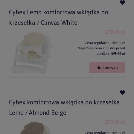
Cybex Lemo komfortowa wkłądka do
krzesełka / Canvas White
179,00 zł
Cena regularna:
209,00 zł
Najniższa cena z 30 dni przed
obniżką:
195,00 zł
do koszyka
Cybex komfortowa wkłądka do krzesełka
Lemo / Almond Beige
179,00 zł
Cena regularna:
209,00 zł