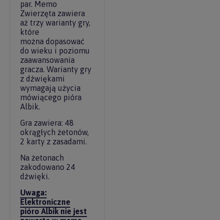
par. Memo
Zwierzęta zawiera
aż trzy warianty gry,
które
można dopasować
do wieku i poziomu
zaawansowania
gracza. Warianty gry
z dźwiękami
wymagają użycia
mówiącego pióra
Albik.
Gra zawiera: 48
okrągłych żetonów,
2 karty z zasadami.
Na żetonach
zakodowano 24
dźwięki.
Uwaga:
Elektroniczne
pióro Albik nie jest