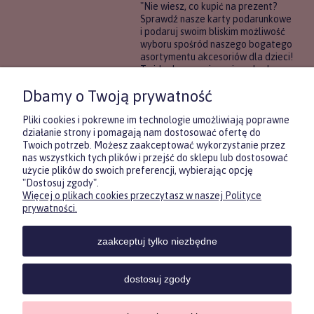
"Nie wiesz, co kupić na prezent?
Sprawdź nasze karty podarunkowe
i podaruj swoim bliskim możliwość
wyboru spośród naszego bogatego
asortymentu akcesoriów dla dzieci!
To idealne rozwiązanie, gdy chcesz
wręczyć prezent, ale nie masz
Dbamy o Twoją prywatność
pewności, co będzie najbardziej
trafione.
Pliki cookies i pokrewne im technologie umożliwiają poprawne
działanie strony i pomagają nam dostosować ofertę do
Twoich potrzeb. Możesz zaakceptować wykorzystanie przez
DOWIEDZ SIĘ WIĘCEJ
nas wszystkich tych plików i przejść do sklepu lub dostosować
użycie plików do swoich preferencji, wybierając opcję
"Dostosuj zgody".
Więcej o plikach cookies przeczytasz w naszej Polityce
Zasubskrybuj nasz newsletter
prywatności.
i otrzymaj
5
% rabatu na pierwszy
zakup.
zaakceptuj tylko niezbędne
Twoje imię
KONTAKT
POMOC
MOJE
KONT
dostosuj zgody
Twój email