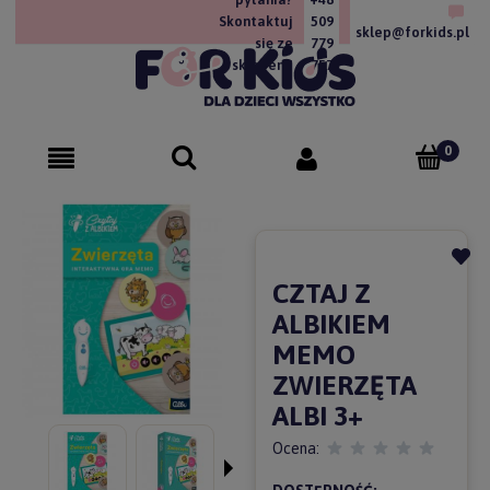
Skontaktuj
509
sklep@forkids.pl
się ze
779
sklepem!
757
CZTAJ Z
ALBIKIEM
MEMO
ZWIERZĘTA
ALBI 3+
Ocena: