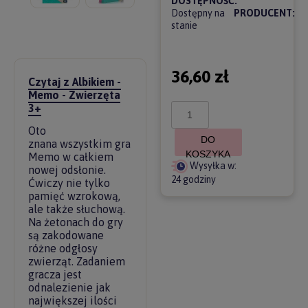
DOSTĘPNOŚĆ:
Dostępny na
PRODUCENT:
stanie
36,60 zł
Czytaj z Albikiem -
Memo - Zwierzęta
3+
Oto
DO
znana wszystkim gra
KOSZYKA
Memo w całkiem
Wysyłka w:
nowej odsłonie.
24 godziny
Ćwiczy nie tylko
pamięć wzrokową,
ale także słuchową.
Na żetonach do gry
są zakodowane
różne odgłosy
zwierząt. Zadaniem
gracza jest
odnalezienie jak
największej ilości