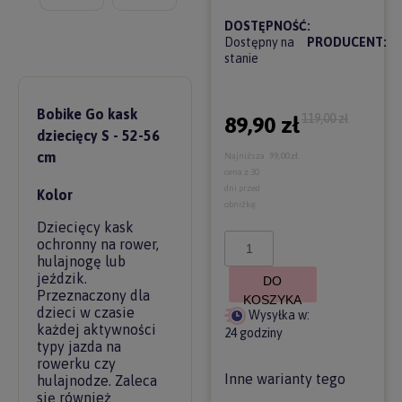
DOSTĘPNOŚĆ:
Dostępny na
PRODUCENT:
stanie
Bobike Go kask
119,00 zł
89,90 zł
dziecięcy S - 52-56
cm
Najniższa
99,00 zł
cena z 30
dni przed
Kolor
obniżką:
Dziecięcy kask
ochronny na rower,
hulajnogę lub
jeździk.
DO
Przeznaczony dla
KOSZYKA
dzieci w czasie
Wysyłka w:
każdej aktywności
24 godziny
typy jazda na
rowerku czy
Inne warianty tego
hulajnodze. Zaleca
się również