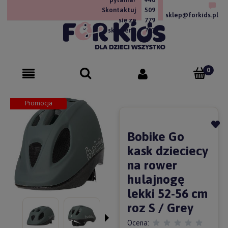
Skontaktuj
509
sklep@forkids.pl
się ze
779
sklepem!
757
Promocja
Bobike Go
kask dzieciecy
na rower
hulajnogę
lekki 52-56 cm
roz S / Grey
Ocena: