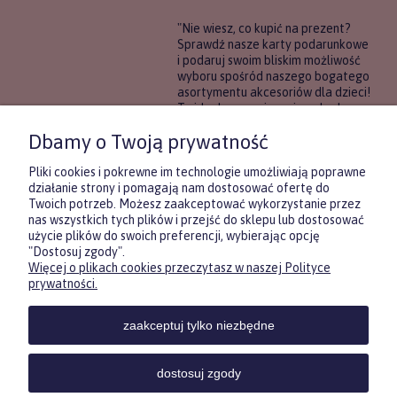
"Nie wiesz, co kupić na prezent?
Sprawdź nasze karty podarunkowe
i podaruj swoim bliskim możliwość
wyboru spośród naszego bogatego
asortymentu akcesoriów dla dzieci!
To idealne rozwiązanie, gdy chcesz
wręczyć prezent, ale nie masz
Dbamy o Twoją prywatność
pewności, co będzie najbardziej
trafione.
Pliki cookies i pokrewne im technologie umożliwiają poprawne
działanie strony i pomagają nam dostosować ofertę do
Twoich potrzeb. Możesz zaakceptować wykorzystanie przez
DOWIEDZ SIĘ WIĘCEJ
nas wszystkich tych plików i przejść do sklepu lub dostosować
użycie plików do swoich preferencji, wybierając opcję
"Dostosuj zgody".
Więcej o plikach cookies przeczytasz w naszej Polityce
Zasubskrybuj nasz newsletter
prywatności.
i otrzymaj
5
% rabatu na pierwszy
zakup.
zaakceptuj tylko niezbędne
Twoje imię
KONTAKT
POMOC
MOJE
KONT
dostosuj zgody
Twój email