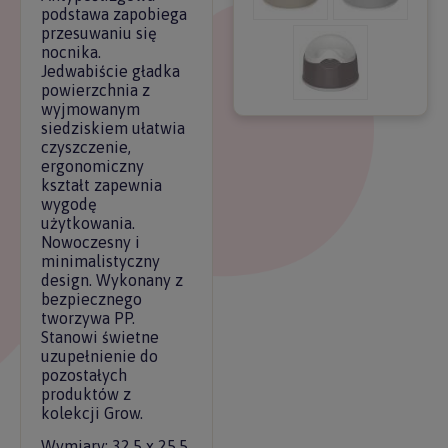
podstawa zapobiega
przesuwaniu się
nocnika.
Jedwabiście gładka
powierzchnia z
wyjmowanym
siedziskiem ułatwia
czyszczenie,
ergonomiczny
kształt zapewnia
wygodę
użytkowania.
Nowoczesny i
minimalistyczny
design. Wykonany z
bezpiecznego
tworzywa PP.
Stanowi świetne
uzupełnienie do
pozostałych
produktów z
kolekcji Grow.
Wymiary: 32,5 x 25,5