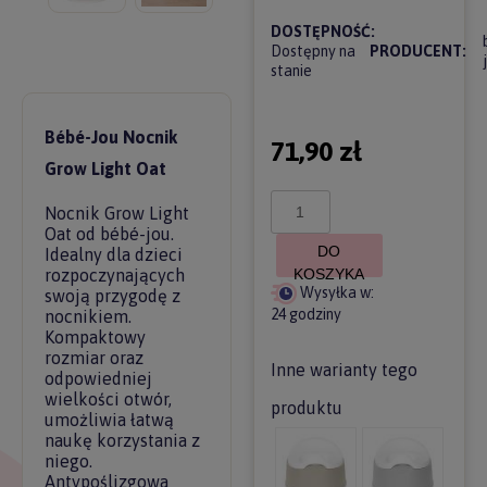
DOSTĘPNOŚĆ:
Dostępny na
PRODUCENT:
stanie
Bébé-Jou Nocnik
71,90 zł
Grow Light Oat
Nocnik Grow Light
Oat od bébé-jou.
DO
Idealny dla dzieci
rozpoczynających
KOSZYKA
Wysyłka w:
swoją przygodę z
24 godziny
nocnikiem.
Kompaktowy
rozmiar oraz
Inne warianty tego
odpowiedniej
wielkości otwór,
produktu
umożliwia łatwą
naukę korzystania z
niego.
Antypoślizgowa