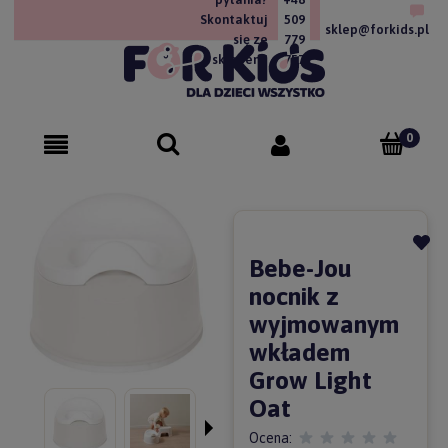
Skontaktuj
509
sklep@forkids.pl
się ze
779
sklepem!
757
Bebe-Jou
nocnik z
wyjmowanym
wkładem
Grow Light
Oat
Ocena: