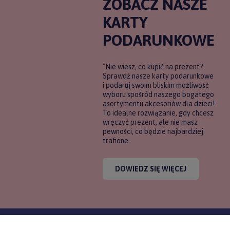
ZOBACZ NASZE
KARTY
PODARUNKOWE
"Nie wiesz, co kupić na prezent?
Sprawdź nasze karty podarunkowe
i podaruj swoim bliskim możliwość
wyboru spośród naszego bogatego
asortymentu akcesoriów dla dzieci!
To idealne rozwiązanie, gdy chcesz
wręczyć prezent, ale nie masz
pewności, co będzie najbardziej
trafione.
DOWIEDZ SIĘ WIĘCEJ