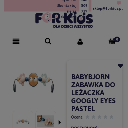
Skontaktuj
509
sklep@forkids.pl
się ze
779
sklepem!
757
BABYBJORN
ZABAWKA DO
LEŻACZKA
GOOGLY EYES
PASTEL
Ocena: