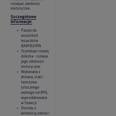
rozwijać zdolności
motoryczne.
Szczegółowe
informacje:
Pasuje do
wszystkich
leżaczków
BABYBJORN
Stymuluje rozwój
dziecka - rozwija
jego zdolności
motoryczne
Wykonana z
drewna, stali i
tworzywa
sztucznego
wolnego od BPA,
wyprodukowana
w Szwecji
Dorosły z
łatwością założy i