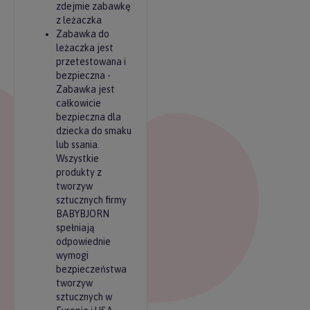
zdejmie zabawkę
z leżaczka
Zabawka do
leżaczka jest
przetestowana i
bezpieczna -
Zabawka jest
całkowicie
bezpieczna dla
dziecka do smaku
lub ssania.
Wszystkie
produkty z
tworzyw
sztucznych firmy
BABYBJORN
spełniają
odpowiednie
wymogi
bezpieczeństwa
tworzyw
sztucznych w