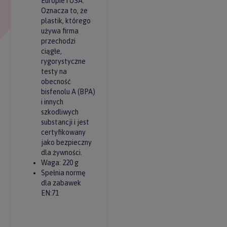
Europie i USA.
Oznacza to, że
plastik, którego
używa firma
przechodzi
ciągłe,
rygorystyczne
testy na
obecność
bisfenolu A (BPA)
i innych
szkodliwych
substancji i jest
certyfikowany
jako bezpieczny
dla żywności.
Waga: 220 g
Spełnia normę
dla zabawek
EN:71