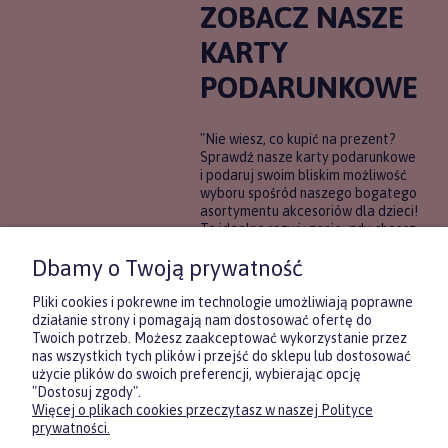
ZOBACZ NASZE
KARTY
PODARUNKOWE
"Nie wiesz, co kupić na prezent?
Sprawdź nasze karty podarunkowe
i podaruj swoim bliskim możliwość
wyboru spośród naszego bogatego
asortymentu akcesoriów dla dzieci!
To idealne rozwiązanie, gdy chcesz
wręczyć prezent, ale nie masz
Dbamy o Twoją prywatność
pewności, co będzie najbardziej
trafione.
Pliki cookies i pokrewne im technologie umożliwiają poprawne
działanie strony i pomagają nam dostosować ofertę do
Twoich potrzeb. Możesz zaakceptować wykorzystanie przez
DOWIEDZ SIĘ WIĘCEJ
nas wszystkich tych plików i przejść do sklepu lub dostosować
użycie plików do swoich preferencji, wybierając opcję
"Dostosuj zgody".
Więcej o plikach cookies przeczytasz w naszej Polityce
Zasubskrybuj nasz newsletter
prywatności.
i otrzymaj
5
% rabatu na pierwszy
zakup.