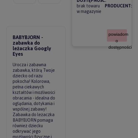
DOSTĘPNOŚĆ:
brak towaru
PRODUCENT:
w magazynie
powiadom
BABYBJORN -
o
zabawka do
dostępności
leżaczka Googly
Eyes
Urocza i zabawna
zabawka, którą Twoje
dziecko od razu
pokocha! Kolorowa,
pełna ciekawych
kształtów i możliwości
obracania - idealna do
oglądania, dotykania i
wspólnej zabawy!
Zabawka do leżaczka
BABYBJORN pomaga
również dziecku
odkrywać jego
możliwości fizyczne i