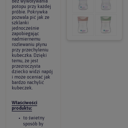
bez wywoływania
potopu przy każdej
próbie. Pokrywka
pozwala pić jak ze
szklanki
jednocześnie
zapobiegając
nadmiernemu
rozlewaniu płynu
przy przechyleniu
kubeczka. Dzięki
temu, że jest
przezroczysta
dziecko widzi napój
i może oceniać jak
bardzo nachylić
kubeczek.
Właściwości
produktu:
to świetny
sposób by