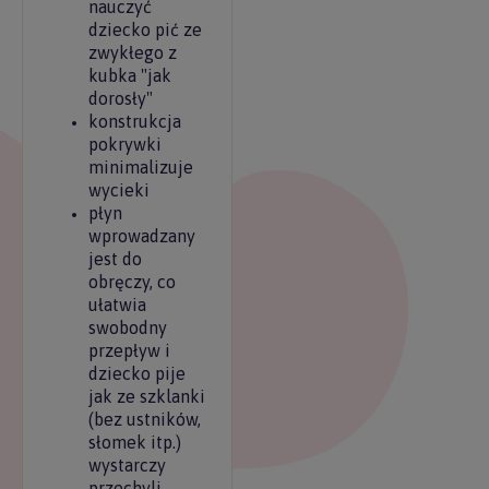
nauczyć
dziecko pić ze
zwykłego z
kubka "jak
dorosły"
konstrukcja
pokrywki
minimalizuje
wycieki
płyn
wprowadzany
jest do
obręczy, co
ułatwia
swobodny
przepływ i
dziecko pije
jak ze szklanki
(bez ustników,
słomek itp.)
wystarczy
przechyli