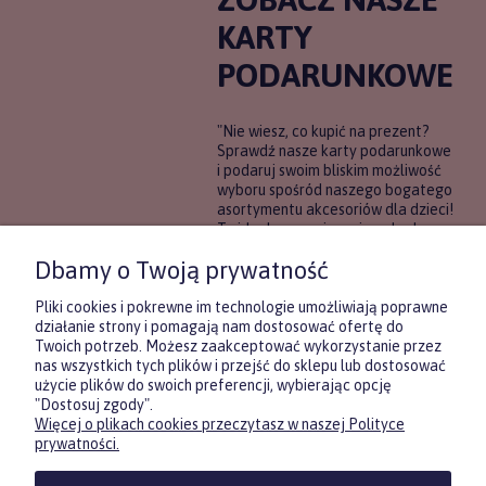
KARTY
PODARUNKOWE
"Nie wiesz, co kupić na prezent?
Sprawdź nasze karty podarunkowe
i podaruj swoim bliskim możliwość
wyboru spośród naszego bogatego
asortymentu akcesoriów dla dzieci!
To idealne rozwiązanie, gdy chcesz
wręczyć prezent, ale nie masz
Dbamy o Twoją prywatność
pewności, co będzie najbardziej
trafione.
Pliki cookies i pokrewne im technologie umożliwiają poprawne
działanie strony i pomagają nam dostosować ofertę do
Twoich potrzeb. Możesz zaakceptować wykorzystanie przez
DOWIEDZ SIĘ WIĘCEJ
nas wszystkich tych plików i przejść do sklepu lub dostosować
użycie plików do swoich preferencji, wybierając opcję
"Dostosuj zgody".
Więcej o plikach cookies przeczytasz w naszej Polityce
Zasubskrybuj nasz newsletter
prywatności.
i otrzymaj
5
% rabatu na pierwszy
zakup.