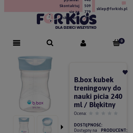
Skontaktuj
509
sklep@forkids.pl
się ze
779
sklepem!
757
B.box kubek
treningowy do
nauki picia 240
ml / Błękitny
Ocena:
DOSTĘPNOŚĆ:
Dostępny na
PRODUCENT: