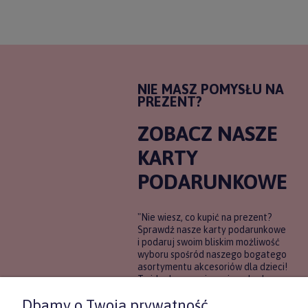
NIE MASZ POMYSŁU NA
PREZENT?
ZOBACZ NASZE
KARTY
PODARUNKOWE
"Nie wiesz, co kupić na prezent?
Sprawdź nasze karty podarunkowe
i podaruj swoim bliskim możliwość
wyboru spośród naszego bogatego
asortymentu akcesoriów dla dzieci!
To idealne rozwiązanie, gdy chcesz
wręczyć prezent, ale nie masz
Dbamy o Twoją prywatność
pewności, co będzie najbardziej