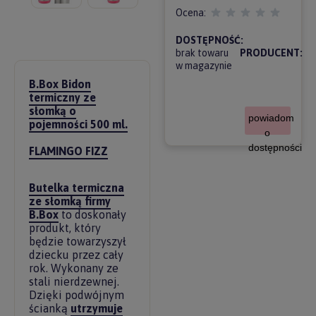
Ocena:
DOSTĘPNOŚĆ:
brak towaru
PRODUCENT:
w magazynie
B.Box Bidon
termiczny ze
słomką o
powiadom
pojemności 500 ml.
o
dostępności
FLAMINGO FIZZ
Butelka termiczna
ze słomką firmy
B.Box
to doskonały
produkt, który
będzie towarzyszył
dziecku przez cały
rok. Wykonany ze
stali nierdzewnej.
Dzięki podwójnym
ścianką
utrzymuje