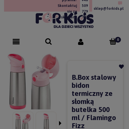
Skontaktuj
509
sklep@forkids.pl
się ze
779
sklepem!
757
B.Box stalowy
bidon
termiczny ze
słomką
butelka 500
ml / Flamingo
Fizz