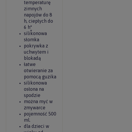
temperaturę
zimnych
napojów do 8
h, ciepłych do
6 h
*
silikonowa
słomka
pokrywka z
uchwytem i
blokadą
łatwe
otwieranie za
pomocą guzika
silikonowa
osłona na
spodzie
można myć w
zmywarce
pojemność 500
ml.
dla dzieci w