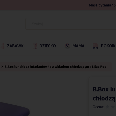
Masz pytania? S
ZABAWKI
DZIECKO
MAMA
POKOIK
i
B.Box lunchbox śniadaniówka z wkładem chłodzącym / Lilac Pop
B.Box l
chłodzą
Ocena: