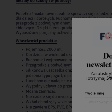
Idealny do szkoły i w podróży!
Pudełko śniadaniowe idealnie sprawdzi się na jedzeni
dla dzieci i dorosłych. Ruchome przegrody można pr
przegrodę z podwójnym dnem, gdzie można umieścić
chłodzący. Dzięki niemu produkt w przegrodzie dłuże
Wyposażony poręczny uchwyt do przenoszenia oraz k
Właściwości produktu:
Pojemność 2000 ml
Do
Dla dzieci w wieku od około 3 lat
Ruchome i wyjmowane przegródki
newslet
Przegródka z podwójnym dnem do umieszczeni
Silikonowa uszczelka oraz dodatkowy klips gwa
Zasubskryb
jedzenia typu jogurt, mus
i otrzymaj
5%
Lunchbox nie nadaje się na płynne jedzenie
Wygodny uchwyt do przenoszenia
Można zamrażać
Twoje imię
Nie nadaje się do mycia w zmywarce
Wkład chłodzący w zestawie
Nie zawiera BPS, PVC, BPA i ftalanów