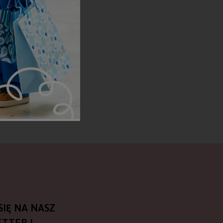
SIĘ NA NASZ
TTER I