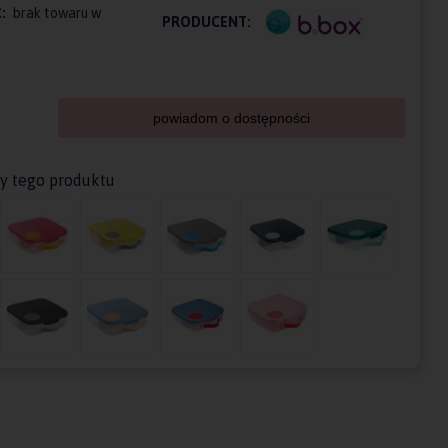
:
brak towaru w
PRODUCENT:
powiadom o dostępności
ty tego produktu