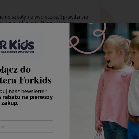
a do szkoły, na wycieczkę. Sprawdzi się
zesuwać lub wyjąć, Wyposażony w
 załączony do lunchboxa, wkład
j pozostanie chłodny i świeży.
lips do szczelnego zamknięcia.
łącz do
tera Forkids
a wkładu chłodzącego
rantuje szczelność w przypadku
uj nasz newsletter
 rabatu na pierwszy
zakup.