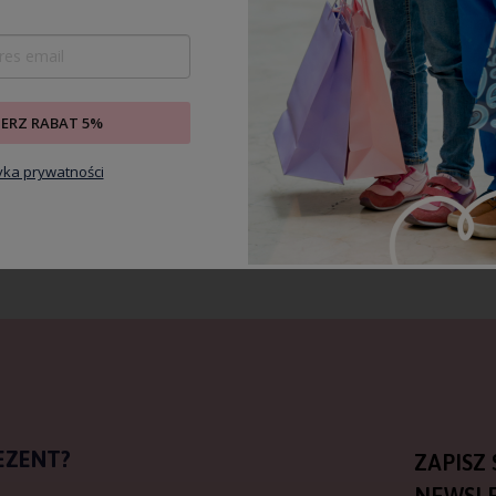
IERZ RABAT 5%
tyka prywatności
EZENT?
ZAPISZ 
NEWSLE