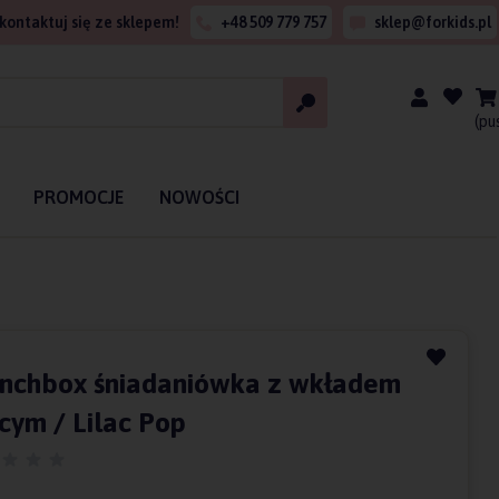
kontaktuj się ze sklepem!
+48 509 779 757
sklep@forkids.pl
(pu
PROMOCJE
NOWOŚCI
unchbox śniadaniówka z wkładem
cym / Lilac Pop