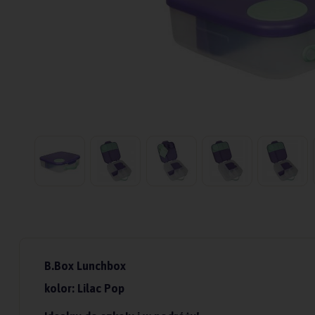
B.Box Lunchbox
kolor: Lilac Pop