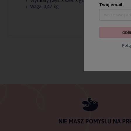
Wymiary (wys. x szer. x gł.): 23,5 x 21,5 x 6,5 cm
Twój email
Waga: 0,47 kg
ODB
Poli
NIE MASZ POMYSŁU NA PR