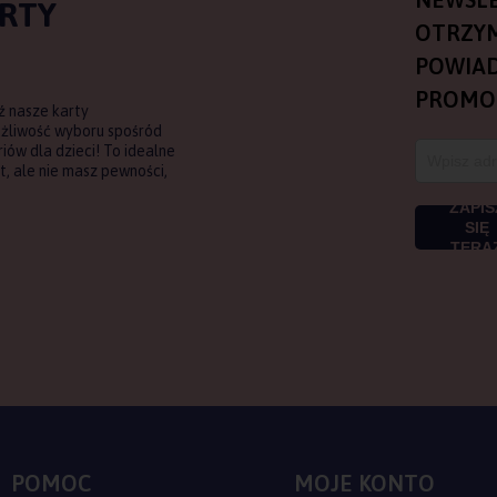
ARTY
OTRZY
POWIAD
PROMO
ź nasze karty
ożliwość wyboru spośród
ów dla dzieci! To idealne
, ale nie masz pewności,
ZAPIS
SIĘ
TERA
POMOC
MOJE KONTO