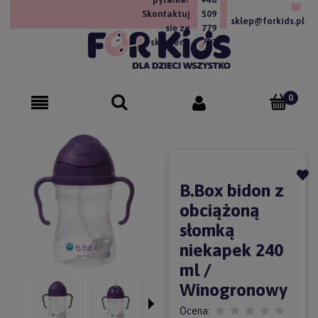
Skontaktuj
509
sklep@forkids.pl
się ze
779
sklepem!
757
B.Box bidon z
obciążoną
słomką
niekapek 240
ml /
Winogronowy
Ocena: