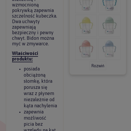
wzmocnioną
pokrywką zapewnia
szczelność kubeczka.
Dwa uchwyty
zapewniają
bezpieczny i pewny
chwyt. Bidon można
myć w zmywarce.
Właściwości
produktu:
Rozwiń
posiada
obciążoną
słomkę, która
porusza się
wraz z płynem
niezależnie od
kąta nachylenia
zapewnia
możliwość
picia bez
względu na kąt