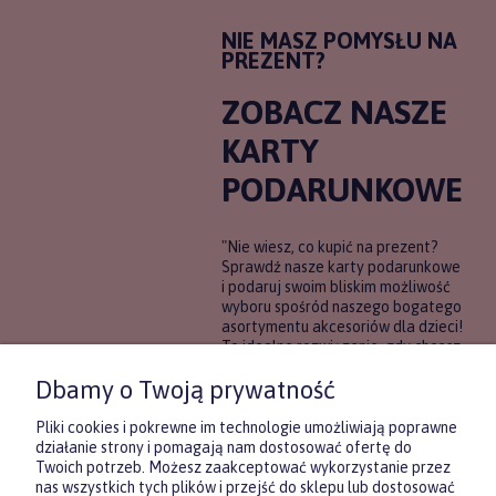
NIE MASZ POMYSŁU NA
PREZENT?
ZOBACZ NASZE
KARTY
PODARUNKOWE
"Nie wiesz, co kupić na prezent?
Sprawdź nasze karty podarunkowe
i podaruj swoim bliskim możliwość
wyboru spośród naszego bogatego
asortymentu akcesoriów dla dzieci!
To idealne rozwiązanie, gdy chcesz
wręczyć prezent, ale nie masz
Dbamy o Twoją prywatność
pewności, co będzie najbardziej
trafione.
Pliki cookies i pokrewne im technologie umożliwiają poprawne
działanie strony i pomagają nam dostosować ofertę do
Twoich potrzeb. Możesz zaakceptować wykorzystanie przez
DOWIEDZ SIĘ WIĘCEJ
nas wszystkich tych plików i przejść do sklepu lub dostosować