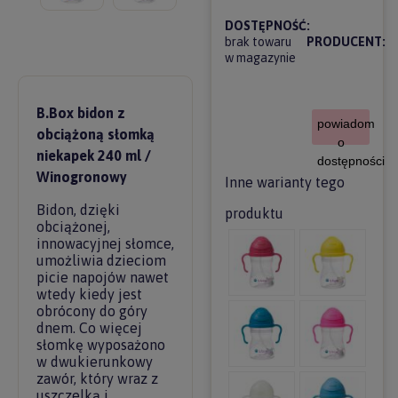
DOSTĘPNOŚĆ:
brak towaru
PRODUCENT:
w magazynie
B.Box bidon z
powiadom
obciążoną słomką
o
niekapek 240 ml /
dostępności
Winogronowy
Inne warianty tego
Bidon, dzięki
produktu
obciążonej,
innowacyjnej słomce,
umożliwia dzieciom
picie napojów nawet
wtedy kiedy jest
obrócony do góry
dnem. Co więcej
słomkę wyposażono
w dwukierunkowy
zawór, który wraz z
uszczelką i