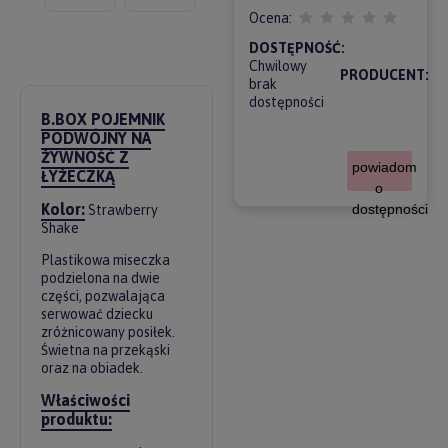
Ocena:
DOSTĘPNOŚĆ:
Chwilowy
PRODUCENT:
brak
dostępności
B.BOX POJEMNIK
PODWÓJNY NA
ŻYWNOŚĆ Z
powiadom
ŁYŻECZKĄ
o
Kolor:
dostępności
Strawberry
Shake
Plastikowa miseczka
podzielona na dwie
części, pozwalająca
serwować dziecku
zróżnicowany posiłek.
Świetna na przekąski
oraz na obiadek.
Właściwości
produktu: