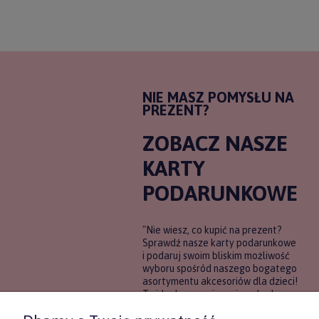
NIE MASZ POMYSŁU NA
PREZENT?
ZOBACZ NASZE
KARTY
PODARUNKOWE
"Nie wiesz, co kupić na prezent?
Sprawdź nasze karty podarunkowe
i podaruj swoim bliskim możliwość
wyboru spośród naszego bogatego
asortymentu akcesoriów dla dzieci!
To idealne rozwiązanie, gdy chcesz
wręczyć prezent, ale nie masz