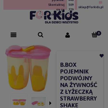
Skontaktuj
509
sklep@forkids.pl
się ze
779
sklepem!
757
B.BOX
POJEMNIK
PODWÓJNY
NA ŻYWNOŚĆ
Z ŁYŻECZKĄ
STRAWBERRY
SHAKE