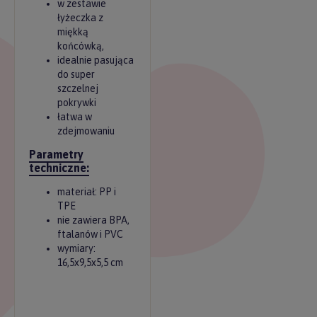
w zestawie
łyżeczka z
miękką
końcówką,
idealnie pasująca
do super
szczelnej
pokrywki
łatwa w
zdejmowaniu
Parametry
techniczne:
materiał: PP i
TPE
nie zawiera BPA,
ftalanów i PVC
wymiary:
16,5x9,5x5,5 cm