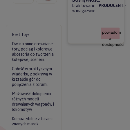
DOSTĘPNOŚĆ:
brak towaru
PRODUCENT:
-
w magazynie
powiadom
Best Toys
o
Dwustronne drewniane
dostępności
tory, pociąg i kolorowe
akcesoria do tworzenia
kolejowej scenerii.
Całość w praktycznym
wiaderku, z pokrywą w
kształcie gór do
połączenia z torami.
Możliwość dokupienia
różnych modeli
drewnianych wagonów i
lokomotyw.
Kompatybilne z torami
znanych marek.