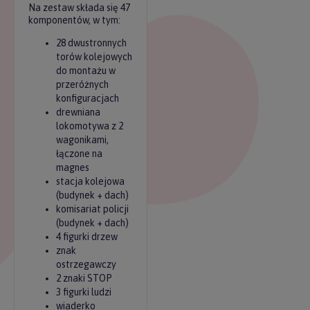
Na zestaw składa się 47
komponentów, w tym:
28 dwustronnych
torów kolejowych
do montażu w
przeróżnych
konfiguracjach
drewniana
lokomotywa z 2
wagonikami,
łączone na
magnes
stacja kolejowa
(budynek + dach)
komisariat policji
(budynek + dach)
4 figurki drzew
znak
ostrzegawczy
2 znaki STOP
3 figurki ludzi
wiaderko