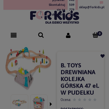
Skontaktuj
509
sklep@forkids.pl
się ze
779
sklepem!
757
B. TOYS
DREWNIANA
KOLEJKA
GÓRSKA 47 el.
W PUDEŁKU
Ocena: