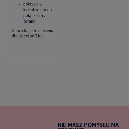
pokrywa w
kształcie gór do
połączenia z
torami
Zabawka przeznaczona
dla dzieci od 3 lat.
NIE MASZ POMYSŁU NA