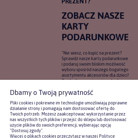
PREZENT?
ZOBACZ NASZE
KARTY
PODARUNKOWE
"Nie wiesz, co kupić na prezent?
Sprawdź nasze karty podarunkowe
i podaruj swoim bliskim możliwość
wyboru spośród naszego bogatego
asortymentu akcesoriów dla dzieci!
To idealne rozwiązanie, gdy chcesz
wręczyć prezent, ale nie masz
Dbamy o Twoją prywatność
pewności, co będzie najbardziej
trafione.
Pliki cookies i pokrewne im technologie umożliwiają poprawne
działanie strony i pomagają nam dostosować ofertę do
Twoich potrzeb. Możesz zaakceptować wykorzystanie przez
DOWIEDZ SIĘ WIĘCEJ
nas wszystkich tych plików i przejść do sklepu lub dostosować
użycie plików do swoich preferencji, wybierając opcję
"Dostosuj zgody".
Więcej o plikach cookies przeczytasz w naszej Polityce