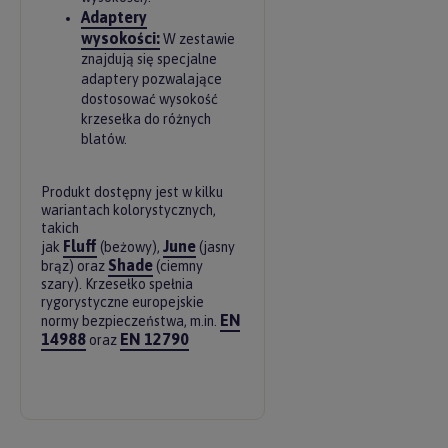
Adaptery
wysokości:
W zestawie
znajdują się specjalne
adaptery pozwalające
dostosować wysokość
krzesełka do różnych
blatów.
Produkt dostępny jest w kilku
wariantach kolorystycznych,
takich
Fluff
June
jak
(beżowy),
(jasny
Shade
brąz) oraz
(ciemny
szary). Krzesełko spełnia
rygorystyczne europejskie
EN
normy bezpieczeństwa, m.in.
14988
EN 12790
oraz