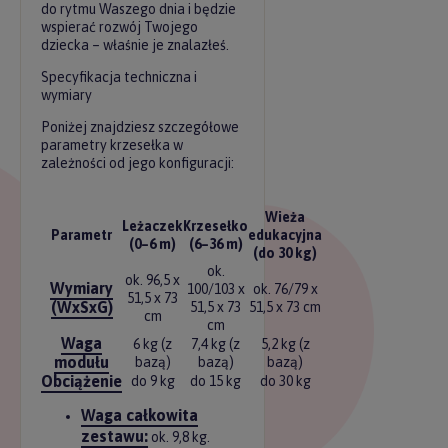
do rytmu Waszego dnia i będzie
wspierać rozwój Twojego
dziecka – właśnie je znalazłeś.
Specyfikacja techniczna i
wymiary
Poniżej znajdziesz szczegółowe
parametry krzesełka w
zależności od jego konfiguracji:
Wieża
Leżaczek
Krzesełko
Parametr
edukacyjna
(0–6 m)
(6–36 m)
(do 30 kg)
ok.
ok. 96,5 x
Wymiary
100/103 x
ok. 76/79 x
51,5 x 73
(WxSxG)
51,5 x 73
51,5 x 73 cm
cm
cm
Waga
6 kg (z
7,4 kg (z
5,2 kg (z
modułu
bazą)
bazą)
bazą)
Obciążenie
do 9 kg
do 15 kg
do 30 kg
Waga całkowita
zestawu:
ok. 9,8 kg.