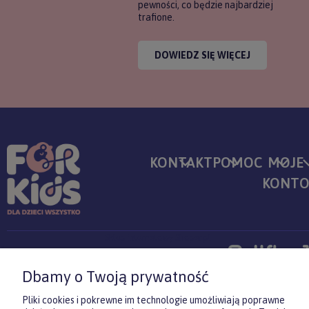
pewności, co będzie najbardziej
trafione.
DOWIEDZ SIĘ WIĘCEJ
KONTAKT
POMOC
MOJE
KONT
Sklep internetowy Shoper.pl
Copyrights by ForKids 2023. Wszelkie prawa zastrzeżone.
Dbamy o Twoją prywatność
pokaż pełną wersję strony
Pliki cookies i pokrewne im technologie umożliwiają poprawne