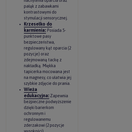
nachylenia oparcia oraz
pałąk z zabawkami
kontrastowymi do
stymulacji sensorycznej.
Krzesełko do
karmienia:
Posiada 5-
punktowe pasy
bezpieczeństwa,
regulowany kąt oparcia (2
pozycje) oraz
zdejmowaną tackę z
nakładką. Miękka
tapicerka mocowana jest
na magnesy, co ułatwia jej
szybkie zdjęcie do prania.
Wieża
edukacyjna:
Zapewnia
bezpieczne podwyższenie
dzięki barierkom
ochronnym i
regulowanemu
zderzakowi (2 pozycje
wysokości).