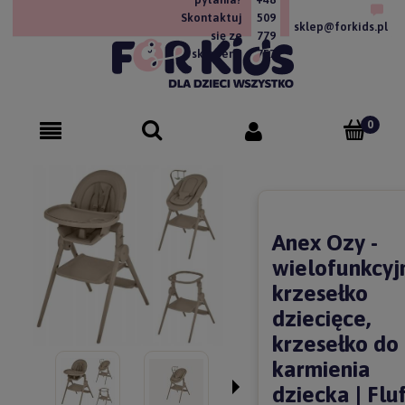
Skontaktuj
509
sklep@forkids.pl
się ze
779
sklepem!
757
Anex Ozy -
wielofunkcyj
krzesełko
dziecięce,
krzesełko do
karmienia
dziecka | Fluf