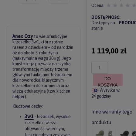
Ocena:
DOSTĘPNOŚĆ:
Dostępny na
PRODUC
stanie
Anex Ozy
to wielofunkcyjne
krzesełko 3w1, które rośnie
razem z dzieckiem – od narodzin
1 119,00 zł
aż do około 5. roku życia
(maksymalna waga 30 kg). Jego
konstrukcja pozwala na szybką
transformację między trzema
głównymi funkcjami: leżaczkiem
DO
dla noworodka, klasycznym
KOSZYKA
krzesełkiem do karmienia oraz
Wysyłka w:
wieżą edukacyjną (tzw. kitchen
24 godziny
helper).
Kluczowe cechy:
Inne warianty tego
3w1
- leżaczek, wysokie
produktu
krzesełko i wieża
aktywności w jednym,
funkcjonalnym zestawie;