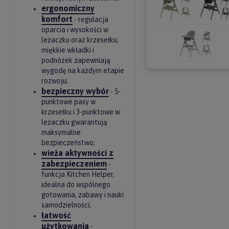
ergonomiczny
komfort
- regulacja
oparcia i wysokości w
leżaczku oraz krzesełku,
miękkie wkładki i
podnóżek zapewniają
wygodę na każdym etapie
rozwoju;
bezpieczny wybór
- 5-
punktowe pasy w
krzesełku i 3-punktowe w
leżaczku gwarantują
maksymalne
bezpieczeństwo;
wieża aktywności z
zabezpieczeniem
-
funkcja Kitchen Helper,
idealna do wspólnego
gotowania, zabawy i nauki
samodzielności;
łatwość
użytkowania
-