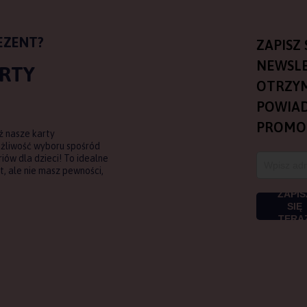
EZENT?
ZAPISZ 
NEWSLE
ARTY
OTRZY
POWIAD
PROMO
ź nasze karty
ożliwość wyboru spośród
ów dla dzieci! To idealne
, ale nie masz pewności,
ZAPIS
SIĘ
TERA