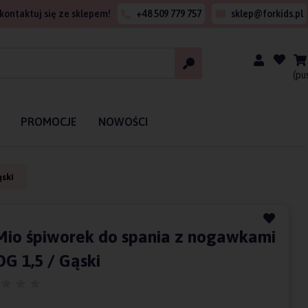
kontaktuj się ze sklepem!
+48 509 779 757
sklep@forkids.pl
(pu
PROMOCJE
NOWOŚCI
ąski
Mio śpiworek do spania z nogawkami
OG 1,5 / Gąski