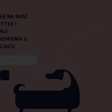
SIĘ NA NASZ
TTER I
MUJ
OMIENIA O
CJACH
Z
Z