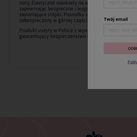
nocy. Elastyczne mankiety na nogawkach doskonale d
zapewniając bezpieczne i wygodne noszenie oraz w ra
zasłaniające stópki. Pośrodku śpiworka wszyty zosta
Twój email
zabezpieczony w górnej części, aby nie podrażniał bró
Produkt uszyty w Polsce z wysokiej jakości materiał
gwarantujący bezpieczeństwo dla najmłodszych.
ODB
Poli