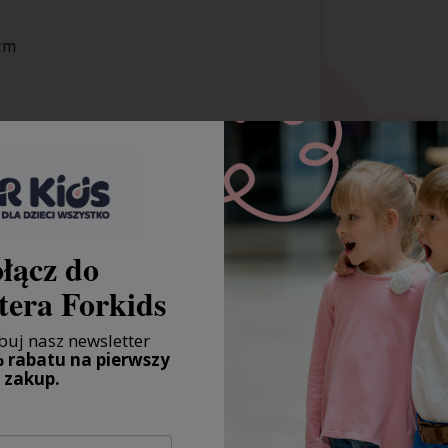
 cm
bawełnianej we wzór jest idealnym
ał zaprojektowany tak, aby zapewnić
ny z wysokiej jakości satyny
łącz do
a skóry dziecka. Satyna bawełniana
wnia optymalną cyrkulację powietrza,
tera Forkids
iała.
przyciągający uwagę dziecka. Kolorowe i
uj nasz newsletter
ci podczas codziennych rytuałów snu.
 rabatu na pierwszy
sprawia, że śpiworek sprawdzi się prze
zakup.
a alternatywa dla tradycyjnych
iminuje ryzyko odkrycia się dziecka w