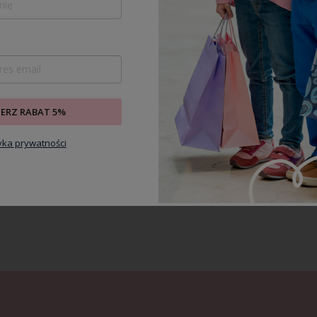
opasowują się do ciała malucha,
zie potrzeby posłuża jako skarpetyki,
ł długi zamek, dodatkowo
dki i skóry dziecka.
ów posiadających certyfikat Oeko – tex
IERZ RABAT 5%
tyka prywatności