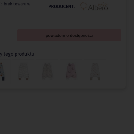
:
brak towaru w
PRODUCENT:
powiadom o dostępności
ty tego produktu