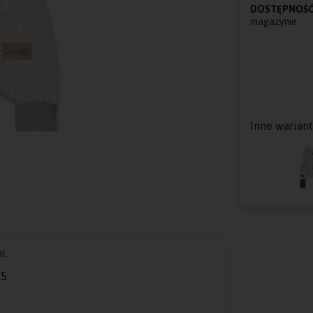
DOSTĘPNOŚĆ
magazynie
Inne warian
i.
,5