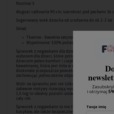
Rozmiar S
długość całkowita 90 cm, szerokość pod pachami 36
Sugerowany wiek dziecka od urodzenia do ok 2-3 lat
Skład:
Tkanina - bawełna satynowa - 100% bawełna
Wypełnienie: 100% poliester
Śpiworek z nogawkami dla dzieci wykonany z satyny 
wyborem dla dzieci, które potrafią już chodzić. Zost
dzieciom pełen komfort i ciepło podczas snu. Wykona
Do
bawełnianej, która jest miła w dotyku i przyjemna dl
doskonale przepuszcza powietrze, dzięki czemu zape
newslet
zachowując jednocześnie odpowiednią temperaturę c
Wzór na śpiworku jest nie tylko uroczy, ale również 
Zasubskryb
zabawne motywy rozwijają wyobraźnię i dodają radoś
i otrzymaj
5%
1,5 tog to idealny poziom izolacji termicznej, który 
cały rok.
Śpiworek z nogawkami to nie tylko modna i praktyczn
Twoje imię
kocyków, ale także bezpieczne rozwiązanie, które el