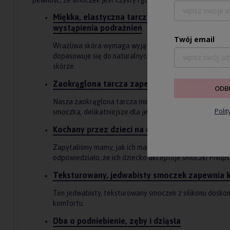
pewność, że smoczek jest czysty i gotowy do ponownego użyci
Miękka, elastyczna tarcza pozostawia mniej śl
wystąpienia podrażnień
Twój email
Wrażliwa skóra wymaga wyjątkowej troski. Nasza techn
dopasowuje się do naturalnych krzywizn twarzy dziecka.
skórze.
Zaokrąglona tarcza zapewnia dodatkową wyg
ODB
Nasza zaokrąglona tarcza minimalizuje nacisk, pozwalaj
Poli
smoczka, delikatniejsze dla jego policzków.
Kochany przez dzieci na całym świecie*
Zapytaliśmy mamy, jak ich maluchy reagują na nasze te
odpowiedziało, że ich dziecko akceptuje smoczki Philips A
Teksturowany, jedwabisty smoczek zapewnia k
Ten jedwabisty, teksturowany smoczek z silikonu dosko
komfortu.
Dba o podniebienie, zęby i dziąsła