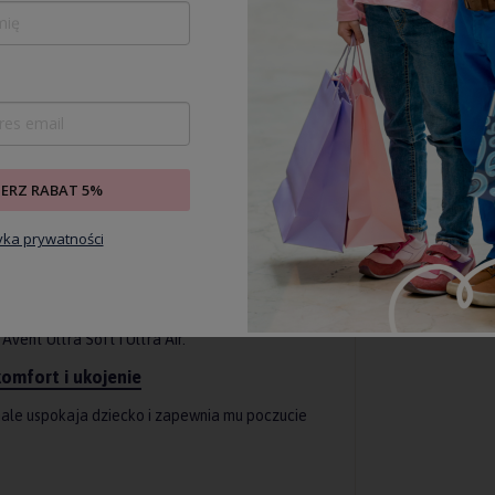
a.
adów na skórze i zmniejsza ryzyko
ologia tarczy sprawia, że smoczek wygodnie
 Dzięki temu ogranicza ślady i podrażnienia na
odę każdego dnia
IERZ RABAT 5%
ąc dziecku na przyjemniejsze korzystanie ze
tyka prywatności
ksturowane silikonowe smoczki. Średnio 98%
vent Ultra Soft i Ultra Air.
omfort i ukojenie
nale uspokaja dziecko i zapewnia mu poczucie