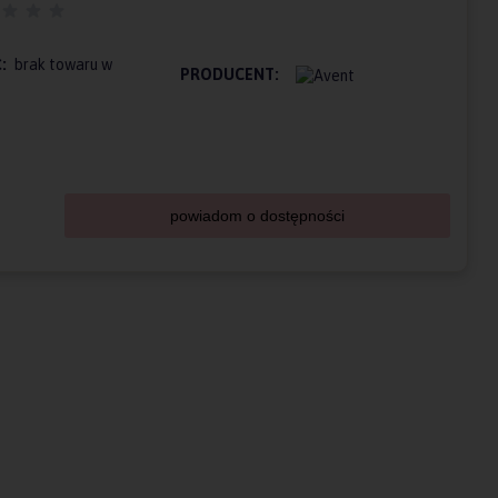
:
brak towaru w
PRODUCENT:
powiadom o dostępności