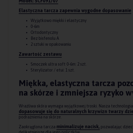
Model: SCF091/07
Elastyczna tarcza zapewnia wygodne dopasowanie
Wyjątkowo miękki i elastyczny
0-6m
Ortodontyczny
Bez bisfenolu A
2 sztuki w opakowaniu
Zawartość zestawu
Smoczek ultra soft 0-6m: 2 szt.
Sterylizator / etui: 1 szt.
Miękka, elastyczna tarcza poz
na skórze i zmniejsza ryzyko 
Wrażliwa skóra wymaga wyjątkowej troski. Nasza technologia
dopasowuje się do naturalnych krzywizn twarzy dzi
podrażnienia na skórze.
minimalizuje nacisk,
Zaokrąglona tarcza
pozwalając dzieck
delikatniejsze dla jego policzków.