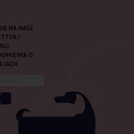
SIĘ NA NASZ
TTER I
MUJ
OMIENIA O
CJACH
Z
Z