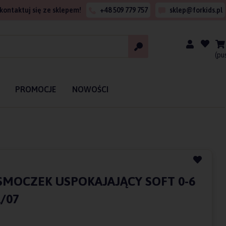
kontaktuj się ze sklepem!
+48 509 779 757
sklep@forkids.pl
(pu
PROMOCJE
NOWOŚCI
SMOCZEK USPOKAJAJĄCY SOFT 0-6
/07