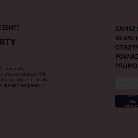
EZENT?
ZAPISZ 
NEWSLE
ARTY
OTRZY
POWIAD
PROMO
ź nasze karty
ożliwość wyboru spośród
ów dla dzieci! To idealne
, ale nie masz pewności,
ZAPIS
SIĘ
TERA