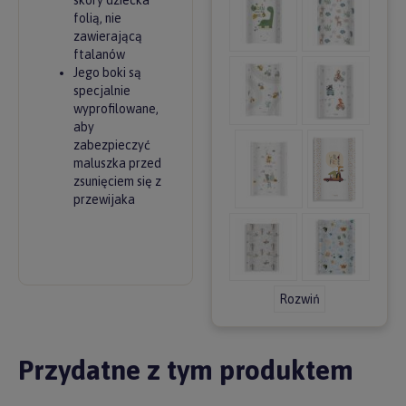
skóry dziecka
folią, nie
zawierającą
ftalanów
Jego boki są
specjalnie
wyprofilowane,
aby
zabezpieczyć
maluszka przed
zsunięciem się z
przewijaka
Rozwiń
Przydatne z tym produktem