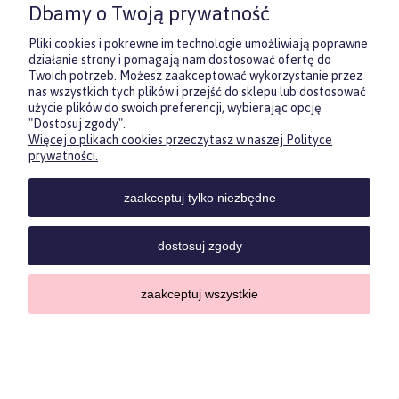
Dbamy o Twoją prywatność
pewności, co będzie najbardziej
trafione.
Pliki cookies i pokrewne im technologie umożliwiają poprawne
działanie strony i pomagają nam dostosować ofertę do
Twoich potrzeb. Możesz zaakceptować wykorzystanie przez
DOWIEDZ SIĘ WIĘCEJ
nas wszystkich tych plików i przejść do sklepu lub dostosować
użycie plików do swoich preferencji, wybierając opcję
"Dostosuj zgody".
Więcej o plikach cookies przeczytasz w naszej Polityce
Zasubskrybuj nasz newsletter
prywatności.
i otrzymaj
5
% rabatu na pierwszy
zakup.
zaakceptuj tylko niezbędne
Twoje imię
KONTAKT
POMOC
MOJE
KONT
dostosuj zgody
Twój email
zaakceptuj wszystkie
Sklep internetowy Shoper.pl
Copyrights by ForKids 2023. Wszelkie prawa zastrzeżone.
ODBIERZ RABAT
Privacy policypolityka prywatności
pokaż pełną wersję strony