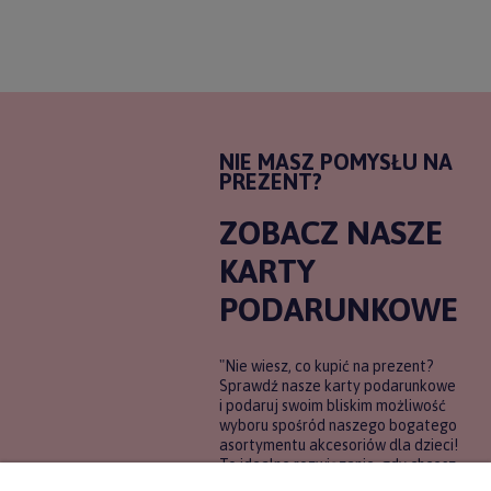
NIE MASZ POMYSŁU NA
PREZENT?
ZOBACZ NASZE
KARTY
PODARUNKOWE
"Nie wiesz, co kupić na prezent?
Sprawdź nasze karty podarunkowe
i podaruj swoim bliskim możliwość
wyboru spośród naszego bogatego
asortymentu akcesoriów dla dzieci!
To idealne rozwiązanie, gdy chcesz
wręczyć prezent, ale nie masz