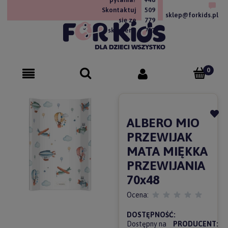
Skontaktuj
509
sklep@forkids.pl
się ze
779
sklepem!
757
ALBERO MIO
PRZEWIJAK
MATA MIĘKKA
PRZEWIJANIA
70x48
Ocena:
DOSTĘPNOŚĆ:
Dostępny na
PRODUCENT: