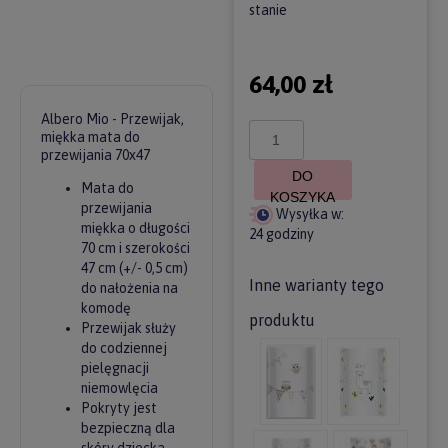
stanie
64,00 zł
Albero Mio - Przewijak,
miękka mata do
przewijania 70x47
DO
Mata do
KOSZYKA
przewijania
Wysyłka w:
miękka o długości
24 godziny
70 cm i szerokości
47 cm (+/- 0,5 cm)
Inne warianty tego
do nałożenia na
komodę
produktu
Przewijak służy
do codziennej
pielęgnacji
niemowlęcia
Pokryty jest
bezpieczną dla