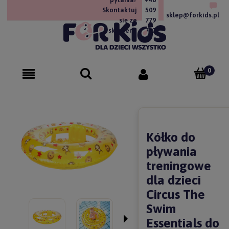
Skontaktuj
509
sklep@forkids.pl
się ze
779
sklepem!
757
Kółko do
pływania
treningowe
dla dzieci
Circus The
Swim
Essentials do