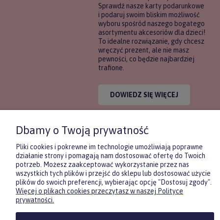
Sprawdź nasze karty podarunkowe
i podaruj swoim bliskim możliwość
wyboru spośród naszego bogatego
asortymentu akcesoriów dla dzieci!
To idealne rozwiązanie, gdy chcesz
wręczyć prezent, ale nie masz
pewności, co będzie najbardziej
trafione.
DOWIEDZ SIĘ WIĘCEJ
Dbamy o Twoją prywatność
Pliki cookies i pokrewne im technologie umożliwiają poprawne
działanie strony i pomagają nam dostosować ofertę do Twoich
potrzeb. Możesz zaakceptować wykorzystanie przez nas
KONTAKT
POMOC
MOJE
wszystkich tych plików i przejść do sklepu lub dostosować użycie
plików do swoich preferencji, wybierając opcję "Dostosuj zgody".
KONT
Więcej o plikach cookies przeczytasz w naszej Polityce
Zasubskrybuj nasz newsletter
prywatności.
i otrzymaj
5
% rabatu na pierwszy
zakup.