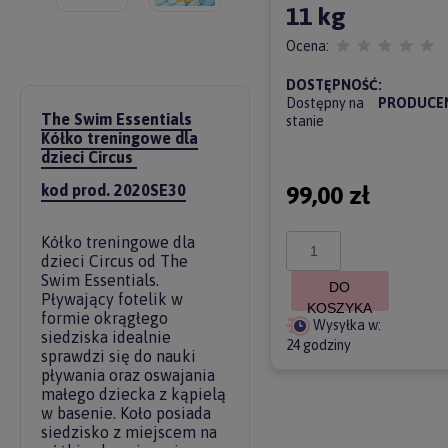
11 kg
Ocena:
DOSTĘPNOŚĆ:
Dostępny na
PRODUCE
The Swim Essentials
stanie
Kółko treningowe dla
dzieci Circus
99,00 zł
kod prod. 2020SE30
Kółko treningowe dla
dzieci Circus od The
Swim Essentials.
DO
Pływający fotelik w
KOSZYKA
formie okrągłego
Wysyłka w:
siedziska idealnie
24 godziny
sprawdzi się do nauki
pływania oraz oswajania
małego dziecka z kąpielą
w basenie. Koło posiada
siedzisko z miejscem na