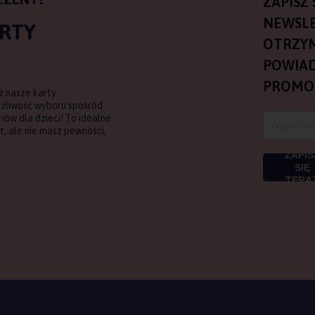
ZAPISZ 
NEWSLE
ARTY
OTRZY
POWIAD
PROMO
ź nasze karty
ożliwość wyboru spośród
ów dla dzieci! To idealne
, ale nie masz pewności,
ZAPIS
SIĘ
TERA