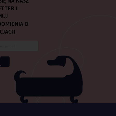
SIĘ NA NASZ
TTER I
MUJ
OMIENIA O
CJACH
Z
Z