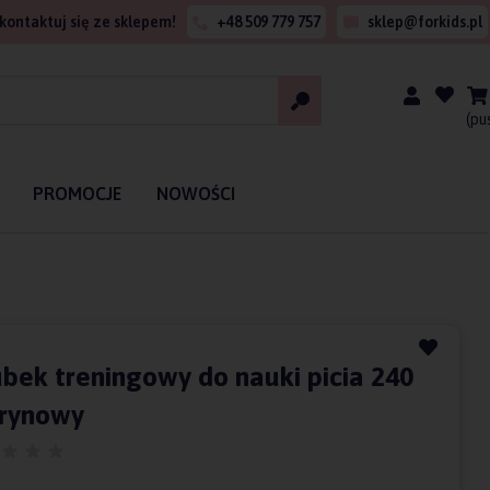
kontaktuj się ze sklepem!
+48 509 779 757
sklep@forkids.pl
(pu
PROMOCJE
NOWOŚCI
ubek treningowy do nauki picia 240
trynowy