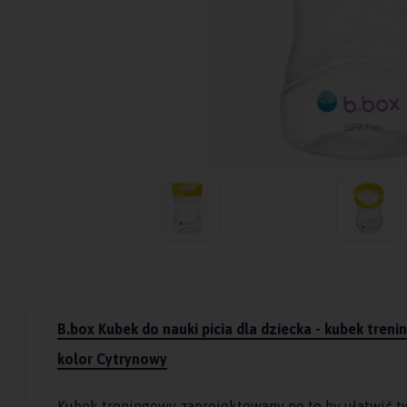
B.box Kubek do nauki picia dla dziecka - kubek tren
kolor Cytrynowy
Kubek treningowy zaprojektowany po to by ułatwić t