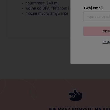
pojemność: 240 ml
Twój email
wolne od BPA, ftalanów i PCW
można myć w zmywarce
ODB
Poli
NIE MASZ POMYSŁU NA PR