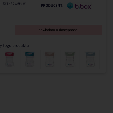
:
brak towaru w
PRODUCENT:
powiadom o dostępności
ty tego produktu