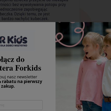
tności bez wywoływania potopu przy
 jednocześnie zapobiegając
eczka. Dzięki temu, że jest
k bardzo nachylić kubeczek.
ykłego z kubka "jak dorosły"
wobodny przepływ i dziecko pije jak ze
łącz do
rzechyli
 płyn w kubku i uczy się oceniać jak
tera Forkids
pić
ju
uj nasz newsletter
 dziecku jego trzymanie
 rabatu na pierwszy
zakup.
.box