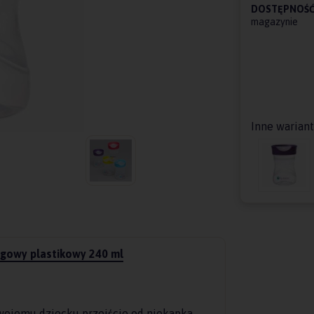
DOSTĘPNOŚĆ
magazynie
Inne warian
ingowy plastikowy 240 ml
wojemu dziecku przejście od niekapka