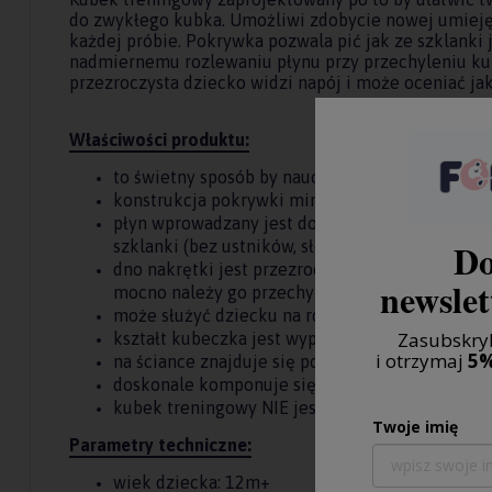
do zwykłego kubka. Umożliwi zdobycie nowej umieję
każdej próbie. Pokrywka pozwala pić jak ze szklanki
nadmiernemu rozlewaniu płynu przy przechyleniu kub
przezroczysta dziecko widzi napój i może oceniać ja
Właściwości produktu:
to świetny sposób by nauczyć dziecko pić ze zw
konstrukcja pokrywki minimalizuje wycieki
płyn wprowadzany jest do obręczy, co ułatwia s
Do
szklanki (bez ustników, słomek itp.) wystarczy p
dno nakrętki jest przezroczyste - dziecko widzi
newslet
mocno należy go przechylić by wygodnie się na
może służyć dziecku na różnych etapach rozwo
Zasubskryb
kształt kubeczka jest wyprofilowany co ułatwia
i otrzymaj
5%
na ściance znajduje się podziałka
doskonale komponuje się innymi akcesoriami b
kubek treningowy NIE jest niekapkiem!
Twoje imię
Parametry techniczne:
wiek dziecka: 12m+