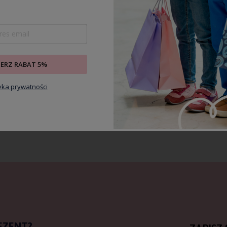
IERZ RABAT 5%
tyka prywatności
EZENT?