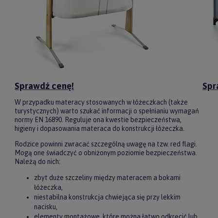
Sprawdź cenę!
Spr
W przypadku materacy stosowanych w łóżeczkach (także
turystycznych) warto szukać informacji o spełnianiu wymagań
normy EN 16890. Reguluje ona kwestie bezpieczeństwa,
higieny i dopasowania materaca do konstrukcji łóżeczka.
Rodzice powinni zwracać szczególną uwagę na tzw. red flagi.
Mogą one świadczyć o obniżonym poziomie bezpieczeństwa.
Należą do nich:
zbyt duże szczeliny między materacem a bokami
łóżeczka,
niestabilna konstrukcja chwiejąca się przy lekkim
nacisku,
elementy montażowe, które można łatwo odkręcić lub