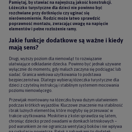
Pamiętaj, by stawiać na najwyższą jakość konstrukcji.
Łóżeczko turystyczne dla dzieci nie powinno być
rozchwiane przy dotknięciu czy uginać się
nierównomiernie. Rodzic może łatwo sprawdzić
poprawność montażu, zwracając uwagę na napięcie
elementów i pełne rozłożenie ramy.
Jakie funkcje dodatkowe są ważne i kiedy
mają sens?
Drugi, wyższy poziom dla niemowląt to rozwiązanie
ułatwiające odkładanie dziecka. Powinno być jednak używane
wyłącznie do momentu, gdy maluch zaczyna się podciągać lub
siadać. Granica wiekowa użytkowania to podstawa
bezpieczeństwa. Dlatego wybieraj łóżeczka turystyczne dla
dzieci z czytelną instrukcją i stabilnym systemem mocowania
poziomu niemowlęcego.
Przewijak montowany na łóżeczku bywa dużym ułatwieniem
podczas krótkich wyjazdów. Kluczowe znaczenie ma stabilność
i brak luźnych elementów, które mogłyby się przesuwać w
trakcie użytkowania. Moskitiera z kolei sprawdza się latem,
chroniąc dziecko przed owadami w domkach letniskowych –
pod warunkiem że nie ogranicza wentylacji boków i nie wpływa
na cyrkulację powietrza. Pałąk z zabawkami to dodatek