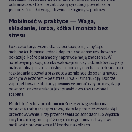
ochraniacze, które nie zaburzają cyrkulacji powietrza, a
jednocześnie ułatwiają utrzymanie higieny w podróży.
Mobilność w praktyce — Waga,
składanie, torba, kółka i montaż bez
stresu
Łóżeczko turystyczne dla dzieci kupuje się z myślą o
mobilności. Niemnie jednak dopiero codzienne użytkowanie
pokazuje, które parametry naprawdę mają znaczenie. W
hotelowym pokoju, domku wakacyjnym czy u dziadków liczy się
maksymalna prostota obsługi. Intuicyjny mechanizm składania i
rozkładania pozwala przygotować miejsce do spania nawet
późnym wieczorem – bez stresu i walki z instrukcją. Dobrze
zaprojektowane blokady powinny wspierać cały proces, dając
pewność, że konstrukcja jest prawidłowo rozstawiona i
stabilna.
Model, który bez problemu mieści się w bagażniku i ma
poręczną torbę transportową, ułatwia przemieszczanie się i
przechowywanie. Przy przenoszeniu po schodach lub wąskich
korytarzach ogromną różnicę robi ergonomia uchwytów i
możliwość prowadzenia łóżeczka na kółkach.