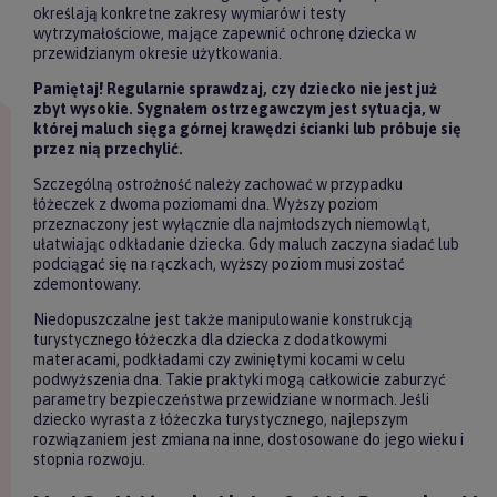
określają konkretne zakresy wymiarów i testy
wytrzymałościowe, mające zapewnić ochronę dziecka w
przewidzianym okresie użytkowania.
Pamiętaj! Regularnie sprawdzaj, czy dziecko nie jest już
zbyt wysokie. Sygnałem ostrzegawczym jest sytuacja, w
której maluch sięga górnej krawędzi ścianki lub próbuje się
przez nią przechylić.
Szczególną ostrożność należy zachować w przypadku
łóżeczek z dwoma poziomami dna. Wyższy poziom
przeznaczony jest wyłącznie dla najmłodszych niemowląt,
ułatwiając odkładanie dziecka. Gdy maluch zaczyna siadać lub
podciągać się na rączkach, wyższy poziom musi zostać
zdemontowany.
Niedopuszczalne jest także manipulowanie konstrukcją
turystycznego łóżeczka dla dziecka z dodatkowymi
materacami, podkładami czy zwiniętymi kocami w celu
podwyższenia dna. Takie praktyki mogą całkowicie zaburzyć
parametry bezpieczeństwa przewidziane w normach. Jeśli
dziecko wyrasta z łóżeczka turystycznego, najlepszym
rozwiązaniem jest zmiana na inne, dostosowane do jego wieku i
stopnia rozwoju.