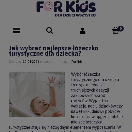
Jak wybrać najlepsze łóżeczko
turystyczne dla dziecka?
Dodano:
30-01-2026
w kategorii:
-
autor:
ForKids
Wybór łóżeczka
turystycznego dla dziecka
to często jedna z
trudniejszych decyzji
zakupowych wśród
rodziców. Wyjazd na
wakacje, noc u dziadków czy
nawet kilkudniowy pobyt w
hotelu sprawiają, że mobilne
miejsce łóżeczka
turystyczne stają się niezbędnym elementem wyposażenia. W