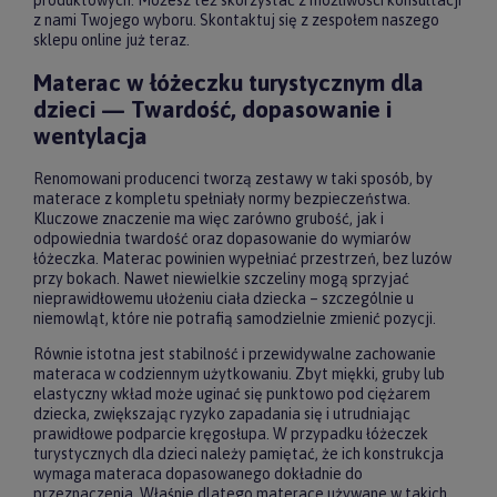
z nami Twojego wyboru. Skontaktuj się z zespołem naszego
sklepu online już teraz.
Materac w łóżeczku turystycznym dla
dzieci — Twardość, dopasowanie i
wentylacja
Renomowani producenci tworzą zestawy w taki sposób, by
materace z kompletu spełniały normy bezpieczeństwa.
Kluczowe znaczenie ma więc zarówno grubość, jak i
odpowiednia twardość oraz dopasowanie do wymiarów
łóżeczka. Materac powinien wypełniać przestrzeń, bez luzów
przy bokach. Nawet niewielkie szczeliny mogą sprzyjać
nieprawidłowemu ułożeniu ciała dziecka – szczególnie u
niemowląt, które nie potrafią samodzielnie zmienić pozycji.
Równie istotna jest stabilność i przewidywalne zachowanie
materaca w codziennym użytkowaniu. Zbyt miękki, gruby lub
elastyczny wkład może uginać się punktowo pod ciężarem
dziecka, zwiększając ryzyko zapadania się i utrudniając
prawidłowe podparcie kręgosłupa. W przypadku łóżeczek
turystycznych dla dzieci należy pamiętać, że ich konstrukcja
wymaga materaca dopasowanego dokładnie do
przeznaczenia. Właśnie dlatego materace używane w takich