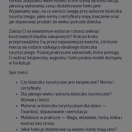
ForKids znajdziesz wiele modeli, które różnią się konstrukcją,
jakością wykonania, ceną i dodatkowymi funkcjami.
Wyjaśniamy więc, na co zwrócić uwagę przy wyborze łóżeczka
turystycznego, jakie normy i certyfikaty mają znaczenie oraz
jak dopasować produkt do wieku i potrzeb dziecka.
Zależy Ci na świadomym wyborze i chcesz uniknąć
kosztownych błędów zakupowych? Krok po kroku
przeprowadzimy Cię przez najważniejsze kwestie, z którymi
mierzą się rodzice szukający idealnego łóżeczka
turystycznego. Poznaj praktyczne wskazówki, które pomogą
Ci wybrać bezpieczny, wygodny i funkcjonalny model dostępny
w ForKids.pl.
Spis treści:
Czy łóżeczko turystyczne jest bezpieczne? Normy i
certyfikaty
Dla jakiego wieku i wzrostu łóżeczko turystyczne?
Wymiary i limity
Materac w łóżeczku turystycznym dla dzieci —
Twardość, dopasowanie i wentylacja
Mobilność w praktyce — Waga, składanie, torba, kółka i
montaż bez stresu
Jakie funkcje dodatkowe są ważne i kiedy mają sens?