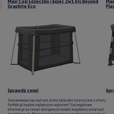
Maxi Cosi Łóżeczko i kojec 2w1 Iris Beyond
Max
Graphite Eco
Pla
Sprawdź cenę!
Spr
Zastanawiasz się nad tym, które łóżeczko turystyczne z oferty
ForKids.pl będzie najlepszym wyborem? Szczegółowe
informacje na temat dostępnych modeli znajdziesz w kartach
produktowych. Możesz też skorzystać z możliwości konsultacji