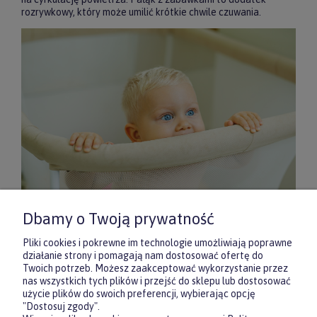
rozrywkowy, który może umilić krótkie chwile czuwania.
Dbamy o Twoją prywatność
Na etapie zakupu warto myśleć o komplecie dopasowanym do
realnych potrzeb rodziny. W ForKids.pl łóżeczko turystyczne
Pliki cookies i pokrewne im technologie umożliwiają poprawne
dla dzieci można uzupełnić o prześcieradła w odpowiednim
działanie strony i pomagają nam dostosować ofertę do
rozmiarze, dodatkowy materac przeznaczony do konkretnego
Twoich potrzeb. Możesz zaakceptować wykorzystanie przez
modelu, praktyczny organizer na pieluchy i akcesoria czy
nas wszystkich tych plików i przejść do sklepu lub dostosować
delikatną lampkę nocną, która ułatwia nocną opiekę. Tak
użycie plików do swoich preferencji, wybierając opcję
skompletowany zestaw zwiększa wygodę, pozwalając
"Dostosuj zgody".
stworzyć bezpieczne i funkcjonalne miejsce do snu dziecka –