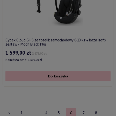
Cybex Cloud G i-Size fotelik samochodowy 0-13 kg + baza isofix
zestaw / Moon Black Plus
1 599,00 zł
2 178,00 zł
Najniższa cena:
1 699,00 zł
Do koszyka
1
...
4
5
6
7
8