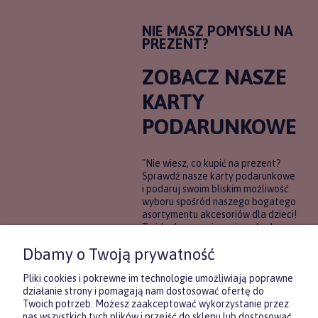
NIE MASZ POMYSŁU NA
PREZENT?
ZOBACZ NASZE
KARTY
PODARUNKOWE
"Nie wiesz, co kupić na prezent?
Sprawdź nasze karty podarunkowe
i podaruj swoim bliskim możliwość
wyboru spośród naszego bogatego
asortymentu akcesoriów dla dzieci!
To idealne rozwiązanie, gdy chcesz
wręczyć prezent, ale nie masz
Dbamy o Twoją prywatność
pewności, co będzie najbardziej
trafione.
Pliki cookies i pokrewne im technologie umożliwiają poprawne
działanie strony i pomagają nam dostosować ofertę do
Twoich potrzeb. Możesz zaakceptować wykorzystanie przez
DOWIEDZ SIĘ WIĘCEJ
nas wszystkich tych plików i przejść do sklepu lub dostosować