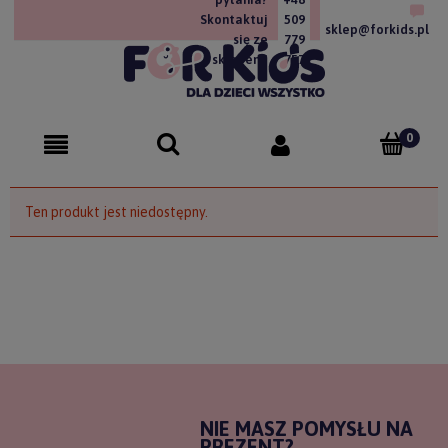
Skontaktuj
509
sklep@forkids.pl
się ze
779
sklepem!
757
Ten produkt jest niedostępny.
NIE MASZ POMYSŁU NA
PREZENT?