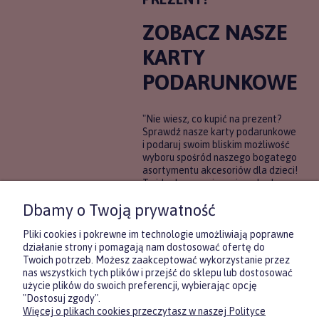
ZOBACZ NASZE
KARTY
PODARUNKOWE
"Nie wiesz, co kupić na prezent?
Sprawdź nasze karty podarunkowe
i podaruj swoim bliskim możliwość
wyboru spośród naszego bogatego
asortymentu akcesoriów dla dzieci!
To idealne rozwiązanie, gdy chcesz
wręczyć prezent, ale nie masz
Dbamy o Twoją prywatność
pewności, co będzie najbardziej
trafione.
Pliki cookies i pokrewne im technologie umożliwiają poprawne
działanie strony i pomagają nam dostosować ofertę do
Twoich potrzeb. Możesz zaakceptować wykorzystanie przez
DOWIEDZ SIĘ WIĘCEJ
nas wszystkich tych plików i przejść do sklepu lub dostosować
użycie plików do swoich preferencji, wybierając opcję
"Dostosuj zgody".
Więcej o plikach cookies przeczytasz w naszej Polityce