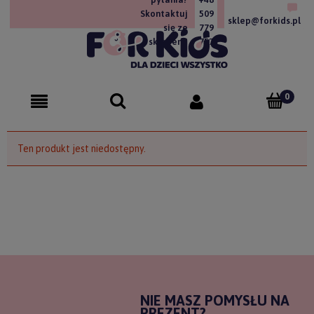
Skontaktuj
509
sklep@forkids.pl
się ze
779
sklepem!
757
Ten produkt jest niedostępny.
NIE MASZ POMYSŁU NA
PREZENT?