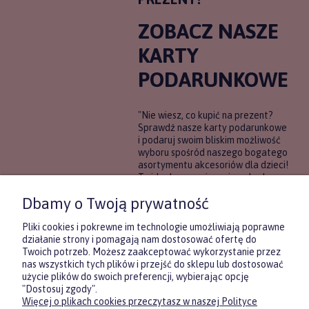
ZOBACZ NASZE
KARTY
PODARUNKOWE
"Nie wiesz, co kupić na prezent?
Sprawdź nasze karty podarunkowe
i podaruj swoim bliskim możliwość
wyboru spośród naszego bogatego
asortymentu akcesoriów dla dzieci!
To idealne rozwiązanie, gdy chcesz
wręczyć prezent, ale nie masz
Dbamy o Twoją prywatność
pewności, co będzie najbardziej
trafione.
Pliki cookies i pokrewne im technologie umożliwiają poprawne
działanie strony i pomagają nam dostosować ofertę do
Twoich potrzeb. Możesz zaakceptować wykorzystanie przez
DOWIEDZ SIĘ WIĘCEJ
nas wszystkich tych plików i przejść do sklepu lub dostosować
użycie plików do swoich preferencji, wybierając opcję
"Dostosuj zgody".
Więcej o plikach cookies przeczytasz w naszej Polityce