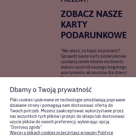
ZOBACZ NASZE
KARTY
PODARUNKOWE
"Nie wiesz, co kupić na prezent?
Sprawdź nasze karty podarunkowe
i podaruj swoim bliskim możliwość
wyboru spośród naszego bogatego
asortymentu akcesoriów dla dzieci!
To idealne rozwiązanie, gdy chcesz
wręczyć prezent, ale nie masz
Dbamy o Twoją prywatność
pewności, co będzie najbardziej
trafione.
Pliki cookies i pokrewne im technologie umożliwiają poprawne
działanie strony i pomagają nam dostosować ofertę do
Twoich potrzeb. Możesz zaakceptować wykorzystanie przez
DOWIEDZ SIĘ WIĘCEJ
nas wszystkich tych plików i przejść do sklepu lub dostosować
użycie plików do swoich preferencji, wybierając opcję
"Dostosuj zgody".
Więcej o plikach cookies przeczytasz w naszej Polityce