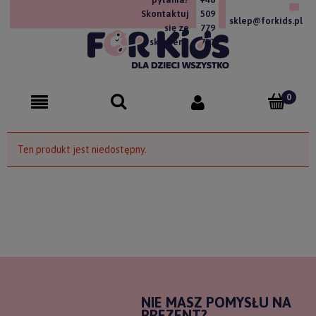
Skontaktuj
509
sklep@forkids.pl
się ze
779
sklepem!
757
Ten produkt jest niedostępny.
NIE MASZ POMYSŁU NA
PREZENT?