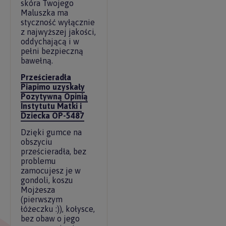
skóra Twojego
Maluszka ma
styczność wyłącznie
z najwyższej jakości,
oddychającą i w
pełni bezpieczną
bawełną.
Prześcieradła
Piapimo uzyskały
Pozytywną Opinią
Instytutu Matki i
Dziecka OP-5487
Dzięki gumce na
obszyciu
prześcieradła, bez
problemu
zamocujesz je w
gondoli, koszu
Mojżesza
(pierwszym
łóżeczku :)), kołysce,
bez obaw o jego