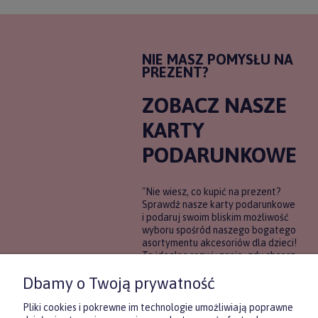
NIE MASZ POMYSŁU NA
PREZENT?
ZOBACZ NASZE
KARTY
PODARUNKOWE
"Nie wiesz, co kupić na prezent?
Sprawdź nasze karty podarunkowe
i podaruj swoim bliskim możliwość
wyboru spośród naszego bogatego
asortymentu akcesoriów dla dzieci!
To idealne rozwiązanie, gdy chcesz
wręczyć prezent, ale nie masz
Dbamy o Twoją prywatność
pewności, co będzie najbardziej
trafione.
Pliki cookies i pokrewne im technologie umożliwiają poprawne