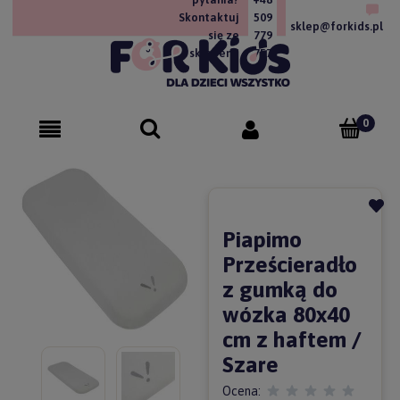
Skontaktuj
509
sklep@forkids.pl
się ze
779
sklepem!
757
Piapimo
Prześcieradło
z gumką do
wózka 80x40
cm z haftem /
Szare
Ocena: