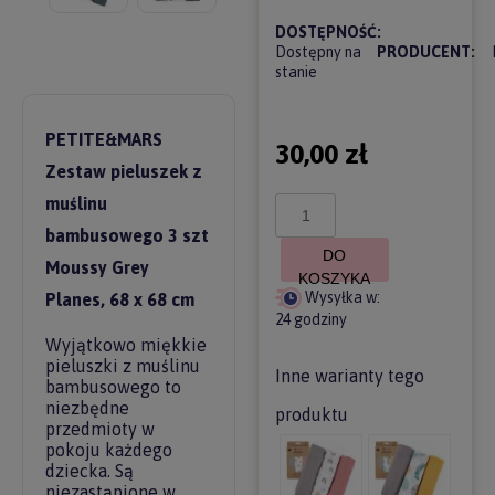
DOSTĘPNOŚĆ:
Dostępny na
PRODUCENT:
stanie
PETITE&MARS
30,00 zł
Zestaw pieluszek z
muślinu
bambusowego 3 szt
DO
Moussy Grey
KOSZYKA
Wysyłka w:
Planes, 68 x 68 cm
24 godziny
Wyjątkowo miękkie
pieluszki z muślinu
Inne warianty tego
bambusowego to
niezbędne
produktu
przedmioty w
pokoju każdego
dziecka. Są
niezastąpione w