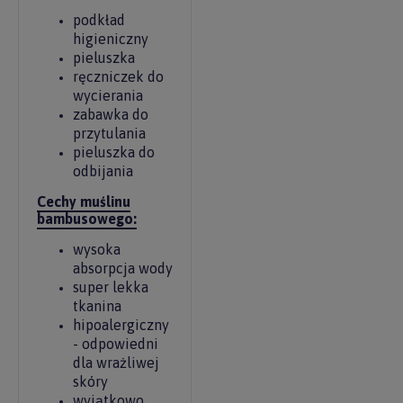
podkład
higieniczny
pieluszka
ręczniczek do
wycierania
zabawka do
przytulania
pieluszka do
odbijania
Cechy muślinu
bambusowego:
wysoka
absorpcja wody
super lekka
tkanina
hipoalergiczny
- odpowiedni
dla wrażliwej
skóry
wyjątkowo