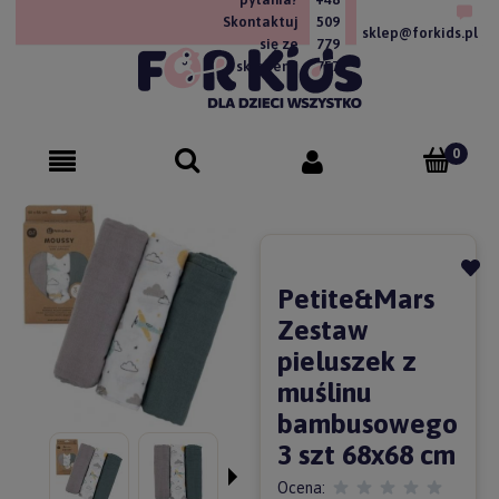
Skontaktuj
509
sklep@forkids.pl
się ze
779
sklepem!
757
Petite&Mars
Zestaw
pieluszek z
muślinu
bambusowego
3 szt 68x68 cm
Ocena: