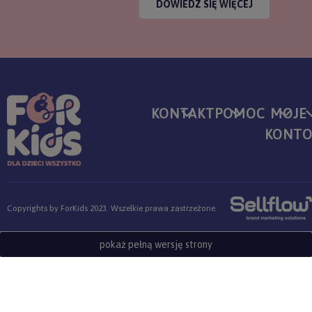
DOWIEDZ SIĘ WIĘCEJ
KONTAKT
POMOC
MOJE
KONT
Sklep internetowy Shoper.pl
Copyrights by ForKids 2023. Wszelkie prawa zastrzeżone.
pokaż pełną wersję strony