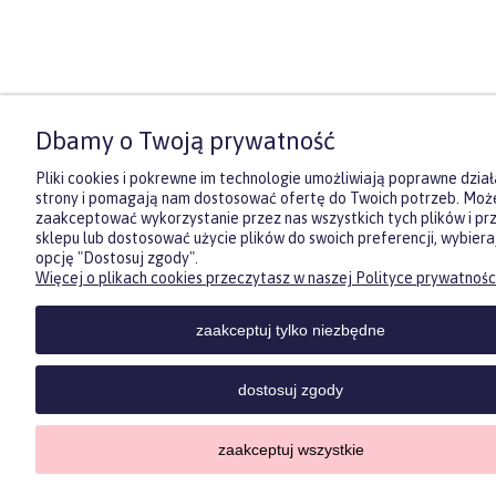
Dbamy o Twoją prywatność
Pliki cookies i pokrewne im technologie umożliwiają poprawne dział
strony i pomagają nam dostosować ofertę do Twoich potrzeb. Moż
zaakceptować wykorzystanie przez nas wszystkich tych plików i pr
sklepu lub dostosować użycie plików do swoich preferencji, wybiera
opcję "Dostosuj zgody".
Zasubskrybuj nasz newsletter
Więcej o plikach cookies przeczytasz w naszej Polityce prywatności
i otrzymaj
5
% rabatu na pierwszy
zakup.
zaakceptuj tylko niezbędne
Twoje imię
dostosuj zgody
Twój email
zaakceptuj wszystkie