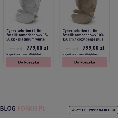
Cybex solution t i-fix
Cybex solution t i-fix
fotelik samochodowy 15-
fotelik samochdowy 100-
50 kg / platinium white
150 cm / cozy beige plus
plus
779,00 zł
799,00 zł
949,00 zł
949,00 zł
Najniższa cena:
799,00 zł
Najniższa cena:
835,12 zł
Do koszyka
Do koszyka
BLOG
FORKIS.PL
WSZYSTKIE WPISY NA BLOGU