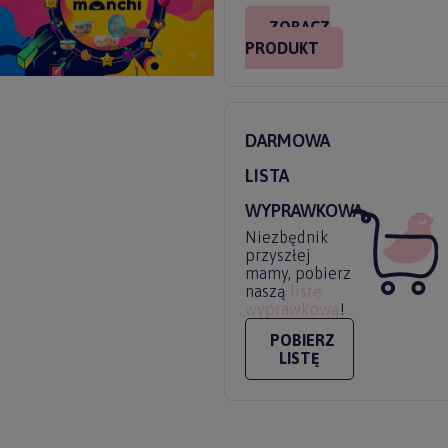
ZOBACZ
PRODUKT
DARMOWA
LISTA
WYPRAWKOWA
Niezbędnik
przyszłej
mamy, pobierz
naszą
listę
wyprawkową
!
POBIERZ
LISTĘ