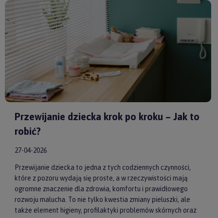
Huggimals
czy
Membantu
, masz pewność, że dajesz swojemu
dziecku bezpieczne i skuteczne wsparcie każdego dnia.
Przewijanie dziecka krok po kroku – Jak to
robić?
27-04-2026
Przewijanie dziecka to jedna z tych codziennych czynności,
które z pozoru wydają się proste, a w rzeczywistości mają
ogromne znaczenie dla zdrowia, komfortu i prawidłowego
rozwoju malucha. To nie tylko kwestia zmiany pieluszki, ale
także element higieny, profilaktyki problemów skórnych oraz