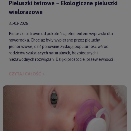
Pieluszki tetrowe – Ekologiczne pieluszki
wielorazowe
31-03-2026
Pieluszki tetrowe od pokoleń są elementem wyprawki dla
noworodka. Chociaż były wypierane przez pieluchy
jednorazowe, dziś ponownie zyskują popularność wśród
rodziców szukających naturalnych, bezpiecznych i
niezawodnych rozwiązań. Dzięki prostocie, przewiewności i
wykonaniu z wysokiej jakości materiałów, pieluszki tetrowe są
przyjazne dla skóry niemowlęcia. Gwarantują też ekologiczne
CZYTAJ CAŁOŚĆ »
i ekonomiczne podejście do codziennych obowiązków.