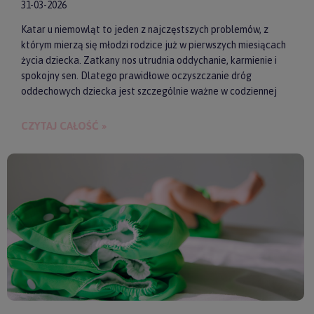
31-03-2026
Katar u niemowląt to jeden z najczęstszych problemów, z
którym mierzą się młodzi rodzice już w pierwszych miesiącach
życia dziecka. Zatkany nos utrudnia oddychanie, karmienie i
spokojny sen. Dlatego prawidłowe oczyszczanie dróg
oddechowych dziecka jest szczególnie ważne w codziennej
pielęgnacji malucha. Jednym z najwygodniejszych i
skutecznych akcesoriów wspierających realizację tego
CZYTAJ CAŁOŚĆ »
zadania są elektroniczne aspiratory do nosa. Pozwalają one
szybko i delikatnie usunąć zalegającą wydzielinę.