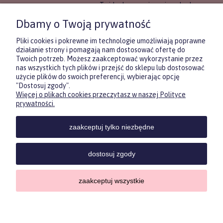
To idealne rozwiązanie, gdy chcesz
wręczyć prezent, ale nie masz
Dbamy o Twoją prywatność
pewności, co będzie najbardziej
trafione.
Pliki cookies i pokrewne im technologie umożliwiają poprawne
działanie strony i pomagają nam dostosować ofertę do
Twoich potrzeb. Możesz zaakceptować wykorzystanie przez
DOWIEDZ SIĘ WIĘCEJ
nas wszystkich tych plików i przejść do sklepu lub dostosować
użycie plików do swoich preferencji, wybierając opcję
"Dostosuj zgody".
Więcej o plikach cookies przeczytasz w naszej Polityce
Zasubskrybuj nasz newsletter
prywatności.
i otrzymaj
5
% rabatu na pierwszy
zakup.
zaakceptuj tylko niezbędne
Twoje imię
KONTAKT
POMOC
MOJE
KONT
dostosuj zgody
Twój email
zaakceptuj wszystkie
Sklep internetowy Shoper.pl
ODBIERZ RABAT
Copyrights by ForKids 2023. Wszelkie prawa zastrzeżone.