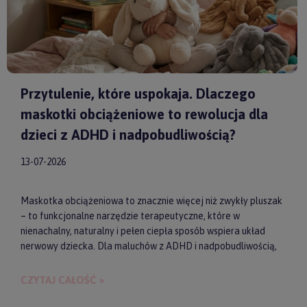
Przytulenie, które uspokaja. Dlaczego
maskotki obciążeniowe to rewolucja dla
dzieci z ADHD i nadpobudliwością?
13-07-2026
Maskotka obciążeniowa to znacznie więcej niż zwykły pluszak
– to funkcjonalne narzędzie terapeutyczne, które w
nienachalny, naturalny i pełen ciepła sposób wspiera układ
nerwowy dziecka. Dla maluchów z ADHD i nadpobudliwością,
które codziennie toczą walkę z nadmiarem bodźców, taki
dociążony przyjaciel może stać się kluczem do upragnionego
CZYTAJ CAŁOŚĆ »
spokoju, lepszej koncentracji i zdrowego snu. Wybierając
model od sprawdzonych producentów, takich jak
by ASTRUP
,