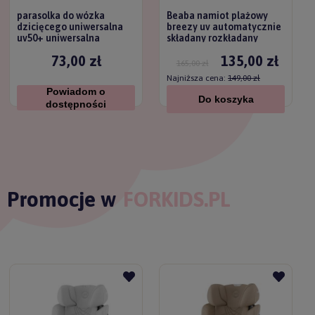
parasolka do wózka
Beaba namiot plażowy
dzicięcego uniwersalna
breezy uv automatycznie
uv50+ uniwersalna
składany rozkładany
titanium baby
73,00 zł
135,00 zł
165,00 zł
Najniższa cena:
149,00 zł
Powiadom o
Do koszyka
dostępności
Promocje w
FORKIDS.PL