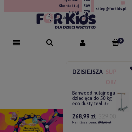
Skontaktuj
509
sklep@forkids.pl
się ze
779
sklepem!
757
DZISIEJSZA
SUPER
OKAZJA
Banwood hulajnoga
dziecięca do 50 kg
eco dusty teal 3+
268,99 zł
329,00 zł
Najniższa cena:
241,65 zł