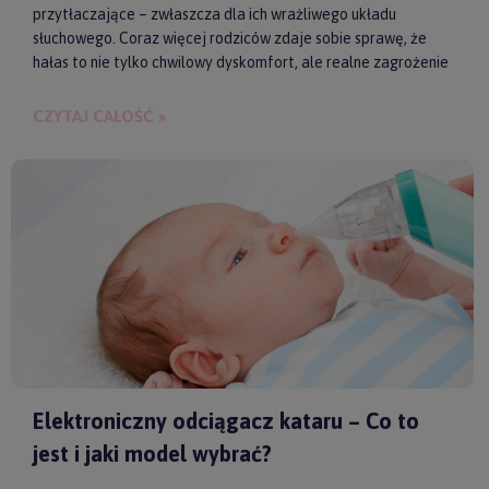
przytłaczające – zwłaszcza dla ich wrażliwego układu
słuchowego. Coraz więcej rodziców zdaje sobie sprawę, że
hałas to nie tylko chwilowy dyskomfort, ale realne zagrożenie
dla zdrowia i samopoczucia dziecka. Właśnie dlatego
słuchawki ochronne przestają być postrzegane jako zbędny
CZYTAJ CAŁOŚĆ »
gadżet, a zaczynają pełnić rolę świadomego wsparcia w
codziennych i wyjątkowych sytuacjach.
Elektroniczny odciągacz kataru – Co to
jest i jaki model wybrać?