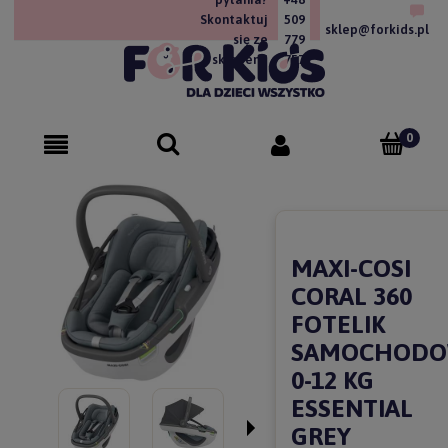
Skontaktuj
509
sklep@forkids.pl
się ze
779
sklepem!
757
MAXI-COSI
CORAL 360
FOTELIK
SAMOCHOD
0-12 KG
ESSENTIAL
GREY