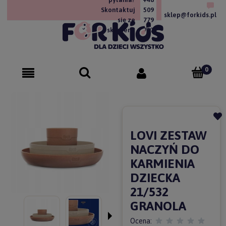
Skontaktuj
509
sklep@forkids.pl
się ze
779
sklepem!
757
LOVI ZESTAW
NACZYŃ DO
KARMIENIA
DZIECKA
21/532
GRANOLA
Ocena: