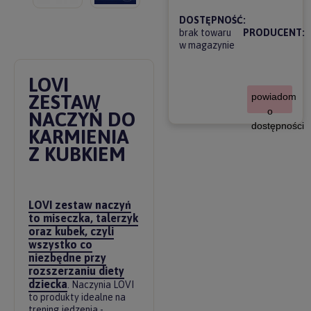
DOSTĘPNOŚĆ:
brak towaru
PRODUCENT:
w magazynie
LOVI
ZESTAW
powiadom
o
NACZYŃ DO
dostępności
KARMIENIA
Z KUBKIEM
LOVI zestaw naczyń
to miseczka, talerzyk
oraz kubek, czyli
wszystko co
niezbędne przy
rozszerzaniu diety
dziecka
. Naczynia LOVI
to produkty idealne na
trening jedzenia -