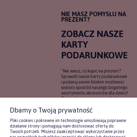
NIE MASZ POMYSŁU NA
PREZENT?
ZOBACZ NASZE
KARTY
PODARUNKOWE
"Nie wiesz, co kupić na prezent?
Sprawdź nasze karty podarunkowe
i podaruj swoim bliskim możliwość
wyboru spośród naszego bogatego
asortymentu akcesoriów dla dzieci!
To idealne rozwiązanie, gdy chcesz
wręczyć prezent, ale nie masz
Dbamy o Twoją prywatność
pewności, co będzie najbardziej
trafione.
Pliki cookies i pokrewne im technologie umożliwiają poprawne
działanie strony i pomagają nam dostosować ofertę do
Twoich potrzeb. Możesz zaakceptować wykorzystanie przez
DOWIEDZ SIĘ WIĘCEJ