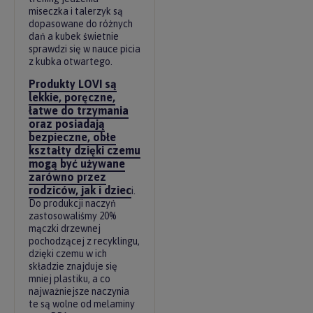
miseczka i talerzyk są
dopasowane do różnych
dań a kubek świetnie
sprawdzi się w nauce picia
z kubka otwartego.
Produkty LOVI są
lekkie, poręczne,
łatwe do trzymania
oraz posiadają
bezpieczne, obłe
kształty dzięki czemu
mogą być używane
zarówno przez
rodziców, jak i dziec
i.
Do produkcji naczyń
zastosowaliśmy 20%
mączki drzewnej
pochodzącej z recyklingu,
dzięki czemu w ich
składzie znajduje się
mniej plastiku, a co
najważniejsze naczynia
te są wolne od melaminy