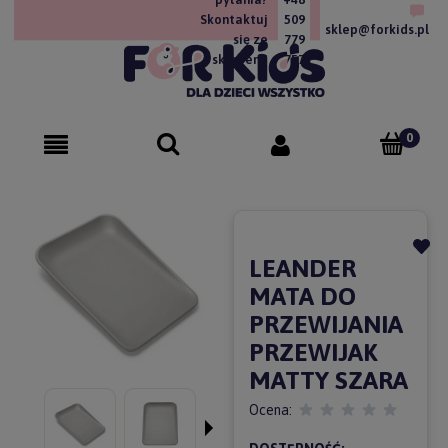
Skontaktuj
509
sklep@forkids.pl
się ze
779
sklepem!
757
LEANDER
MATA DO
PRZEWIJANIA
PRZEWIJAK
MATTY SZARA
Ocena: