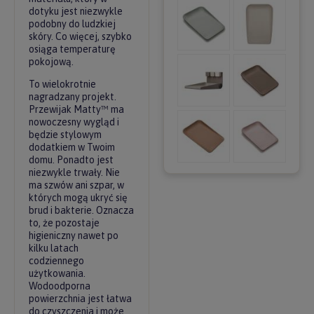
dotyku jest niezwykle
podobny do ludzkiej
skóry. Co więcej, szybko
osiąga temperaturę
pokojową.
To wielokrotnie
nagradzany projekt.
Przewijak Matty™ ma
nowoczesny wygląd i
będzie stylowym
dodatkiem w Twoim
domu. Ponadto jest
niezwykle trwały. Nie
ma szwów ani szpar, w
których mogą ukryć się
brud i bakterie. Oznacza
to, że pozostaje
higieniczny nawet po
kilku latach
codziennego
użytkowania.
Wodoodporna
powierzchnia jest łatwa
do czyszczenia i może