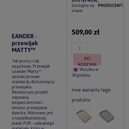
DOSTĘPNOŚĆ:
Dostępny na
PRODUCENT:
stanie
509,00 zł
EANDER -
przewijak
MATTY™
DO
Tak prosty i tak
KOSZYKA
wyjątkowy. Przewijak
Wysyłka w:
Leander Matty™
24 godziny
wyznacza nowe
standardy dla koncepcji
przewijaka.
Inne warianty tego
Rewolucyjny projekt
zapewnia
produktu
bezpieczeństwo i
łatwość przewijania
dziecka. Wykonany jest
z najdelikatniejszej
pianki PUR – unikalnego
materiału, który w