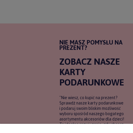
NIE MASZ POMYSŁU NA
PREZENT?
ZOBACZ NASZE
KARTY
PODARUNKOWE
"Nie wiesz, co kupić na prezent?
Sprawdź nasze karty podarunkowe
i podaruj swoim bliskim możliwość
wyboru spośród naszego bogatego
asortymentu akcesoriów dla dzieci!
To idealne rozwiązanie, gdy chcesz
wręczyć prezent, ale nie masz