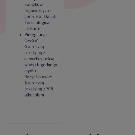
związków
organicznych -
certyfikat Danish
Technological
Institute
Pielęgnacja:
Czyścić
ściereczką
tekstylną z
niewielką ilością
wody i łagodnego
mydła i
dezynfekować
ściereczką
tekstylną z 70%
alkoholem