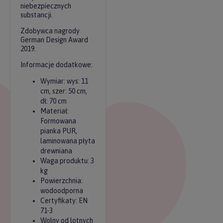
niebezpiecznych
substancji.
Zdobywca nagrody
German Design Award
2019.
Informacje dodatkowe:
Wymiar: wys: 11
cm, szer: 50 cm,
dł: 70 cm
Materiał:
Formowana
pianka PUR,
laminowana płyta
drewniana
Waga produktu: 3
kg
Powierzchnia:
wodoodporna
Certyfikaty: EN
71-3
Wolny od lotnych