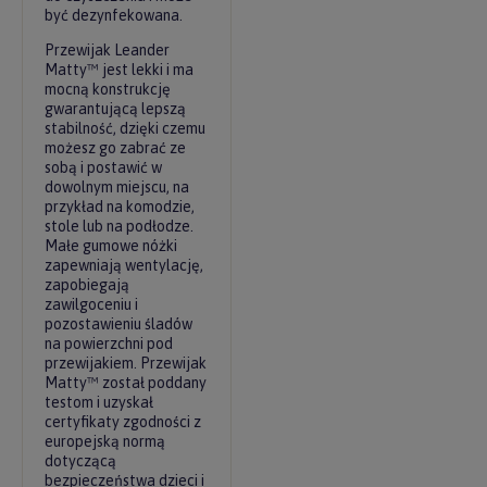
być dezynfekowana.
Przewijak Leander
Matty™ jest lekki i ma
mocną konstrukcję
gwarantującą lepszą
stabilność, dzięki czemu
możesz go zabrać ze
sobą i postawić w
dowolnym miejscu, na
przykład na komodzie,
stole lub na podłodze.
Małe gumowe nóżki
zapewniają wentylację,
zapobiegają
zawilgoceniu i
pozostawieniu śladów
na powierzchni pod
przewijakiem. Przewijak
Matty™ został poddany
testom i uzyskał
certyfikaty zgodności z
europejską normą
dotyczącą
bezpieczeństwa dzieci i