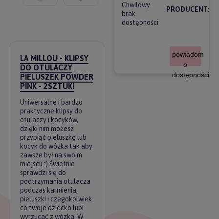
Chwilowy
PRODUCENT:
brak
dostępności
powiadom
LA MILLOU - KLIPSY
o
DO OTULACZY
dostępności
PIELUSZEK POWDER
PINK - 2SZTUKI
Uniwersalne i bardzo
praktyczne klipsy do
otulaczy i kocyków,
dzięki nim możesz
przypiąć pieluszkę lub
kocyk do wózka tak aby
zawsze był na swoim
miejscu :) Świetnie
sprawdzi się do
podtrzymania otulacza
podczas karmienia,
pieluszki i czegokolwiek
co twoje dziecko lubi
wyrzucać z wózka. W