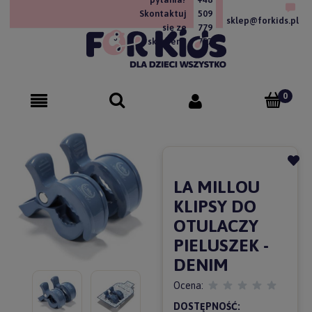
Skontaktuj
509
sklep@forkids.pl
się ze
779
sklepem!
757
LA MILLOU
KLIPSY DO
OTULACZY
PIELUSZEK -
DENIM
Ocena:
DOSTĘPNOŚĆ: