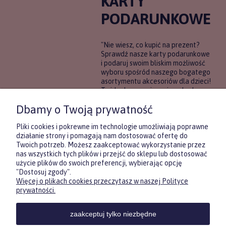
KARTY
PODARUNKOWE
"Nie wiesz, co kupić na prezent?
Sprawdź nasze karty podarunkowe
i podaruj swoim bliskim możliwość
wyboru spośród naszego bogatego
asortymentu akcesoriów dla dzieci!
To idealne rozwiązanie, gdy chcesz
wręczyć prezent, ale nie masz
Dbamy o Twoją prywatność
pewności, co będzie najbardziej
trafione.
Pliki cookies i pokrewne im technologie umożliwiają poprawne
działanie strony i pomagają nam dostosować ofertę do
Twoich potrzeb. Możesz zaakceptować wykorzystanie przez
DOWIEDZ SIĘ WIĘCEJ
nas wszystkich tych plików i przejść do sklepu lub dostosować
użycie plików do swoich preferencji, wybierając opcję
"Dostosuj zgody".
Więcej o plikach cookies przeczytasz w naszej Polityce
Zasubskrybuj nasz newsletter
prywatności.
i otrzymaj
5
% rabatu na pierwszy
zakup.
zaakceptuj tylko niezbędne
Twoje imię
KONTAKT
POMOC
MOJE