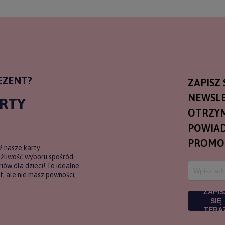
EZENT?
ZAPISZ 
NEWSLE
ARTY
OTRZY
POWIAD
PROMO
ź nasze karty
ożliwość wyboru spośród
ów dla dzieci! To idealne
, ale nie masz pewności,
ZAPIS
SIĘ
TERA