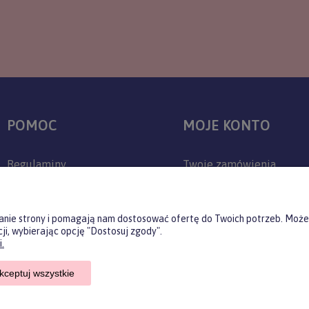
POMOC
MOJE KONTO
Regulaminy
Twoje zamówienia
Zwroty i reklamacje
Ustawienia konta
Polityka prywatności
Przechowalnia
ałanie strony i pomagają nam dostosować ofertę do Twoich potrzeb. Może
ji, wybierając opcję "Dostosuj zgody".
Jak kupować?
.
Czas realizacji zamówienia
kceptuj wszystkie
Czas i koszty dostawy