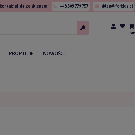
kontaktuj się ze sklepem!
+48 509 779 757
sklep@forkids.pl
(pu
PROMOCJE
NOWOŚCI