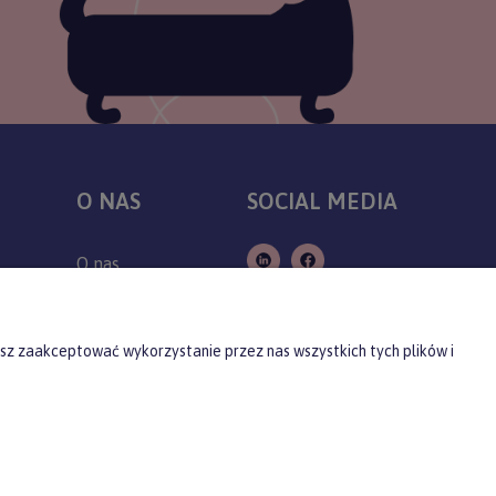
O NAS
SOCIAL MEDIA
O nas
Kontakt
Producenci
sz zaakceptować wykorzystanie przez nas wszystkich tych plików i
Blog