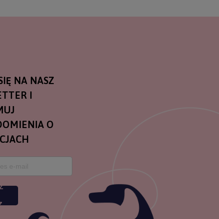
SIĘ NA NASZ
TTER I
MUJ
OMIENIA O
CJACH
Z
Z