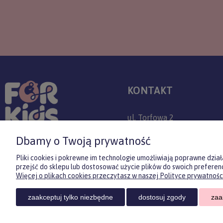
KONTAKT
ul. Torfowa 2
30-382 Kraków
Dbamy o Twoją prywatność
+48 509 779 757
Pliki cookies i pokrewne im technologie umożliwiają poprawne dzi
przejść do sklepu lub dostosować użycie plików do swoich preferenc
sklep@forkids.pl
Więcej o plikach cookies przeczytasz w naszej Polityce prywatności
Infolinia dostępna:
zaakceptuj tylko niezbędne
dostosuj zgody
zaa
pon-pt 08:00-20:00