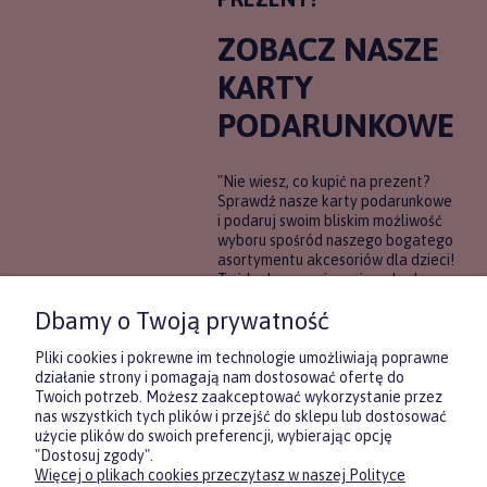
ZOBACZ NASZE
KARTY
PODARUNKOWE
"Nie wiesz, co kupić na prezent?
Sprawdź nasze karty podarunkowe
i podaruj swoim bliskim możliwość
wyboru spośród naszego bogatego
asortymentu akcesoriów dla dzieci!
To idealne rozwiązanie, gdy chcesz
wręczyć prezent, ale nie masz
Dbamy o Twoją prywatność
pewności, co będzie najbardziej
trafione.
Pliki cookies i pokrewne im technologie umożliwiają poprawne
działanie strony i pomagają nam dostosować ofertę do
Twoich potrzeb. Możesz zaakceptować wykorzystanie przez
DOWIEDZ SIĘ WIĘCEJ
nas wszystkich tych plików i przejść do sklepu lub dostosować
użycie plików do swoich preferencji, wybierając opcję
"Dostosuj zgody".
Więcej o plikach cookies przeczytasz w naszej Polityce