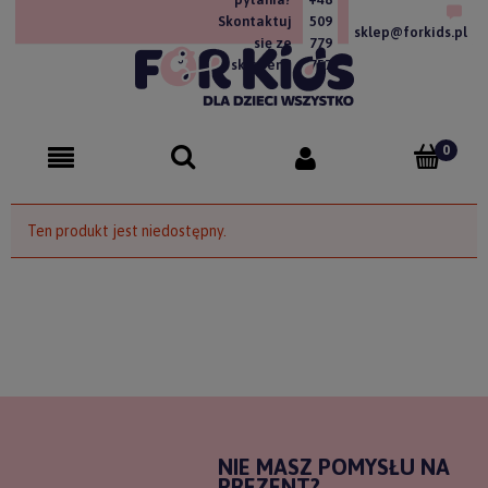
Skontaktuj
509
sklep@forkids.pl
się ze
779
sklepem!
757
Ten produkt jest niedostępny.
NIE MASZ POMYSŁU NA
PREZENT?