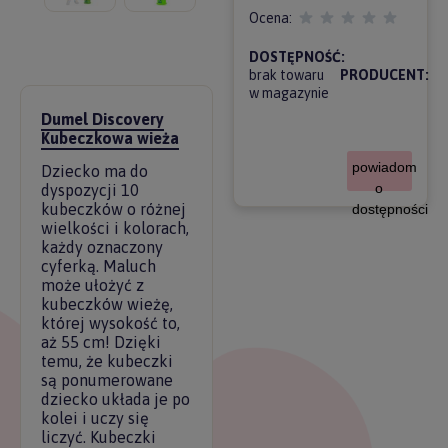
Ocena:
DOSTĘPNOŚĆ:
brak towaru
PRODUCENT:
w magazynie
Dumel Discovery
Kubeczkowa wieża
powiadom
Dziecko ma do
o
dyspozycji 10
kubeczków o różnej
dostępności
wielkości i kolorach,
każdy oznaczony
cyferką. Maluch
może ułożyć z
kubeczków wieżę,
której wysokość to,
aż 55 cm! Dzięki
temu, że kubeczki
są ponumerowane
dziecko układa je po
kolei i uczy się
liczyć. Kubeczki