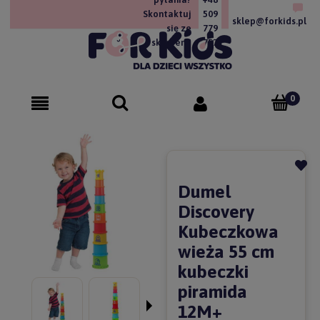
Skontaktuj
509
sklep@forkids.pl
się ze
779
sklepem!
757
Dumel
Discovery
Kubeczkowa
wieża 55 cm
kubeczki
piramida
12M+