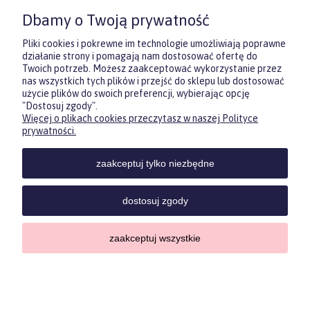
wręczyć prezent, ale nie masz
Dbamy o Twoją prywatność
pewności, co będzie najbardziej
trafione.
Pliki cookies i pokrewne im technologie umożliwiają poprawne
działanie strony i pomagają nam dostosować ofertę do
Twoich potrzeb. Możesz zaakceptować wykorzystanie przez
DOWIEDZ SIĘ WIĘCEJ
nas wszystkich tych plików i przejść do sklepu lub dostosować
użycie plików do swoich preferencji, wybierając opcję
"Dostosuj zgody".
Więcej o plikach cookies przeczytasz w naszej Polityce
Zasubskrybuj nasz newsletter
prywatności.
i otrzymaj
5
% rabatu na pierwszy
zakup.
zaakceptuj tylko niezbędne
Twoje imię
KONTAKT
POMOC
MOJE
KONT
dostosuj zgody
Twój email
zaakceptuj wszystkie
Sklep internetowy Shoper.pl
Copyrights by ForKids 2023. Wszelkie prawa zastrzeżone.
ODBIERZ RABAT
Privacy policypolityka prywatności
pokaż pełną wersję strony