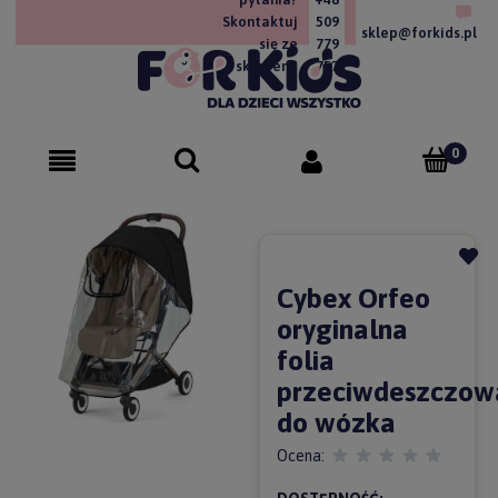
Skontaktuj
509
sklep@forkids.pl
się ze
779
sklepem!
757
Cybex Orfeo
oryginalna
folia
przeciwdeszczow
do wózka
Ocena: