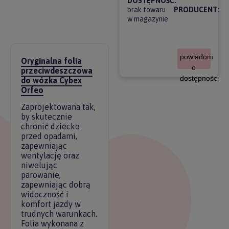
DOSTĘPNOŚĆ:
brak towaru
PRODUCENT:
w magazynie
powiadom
Oryginalna folia
o
przeciwdeszczowa
dostępności
do wózka Cybex
Orfeo
Zaprojektowana tak,
by skutecznie
chronić dziecko
przed opadami,
zapewniając
wentylację oraz
niwelując
parowanie,
zapewniając dobrą
widoczność i
komfort jazdy w
trudnych warunkach.
Folia wykonana z