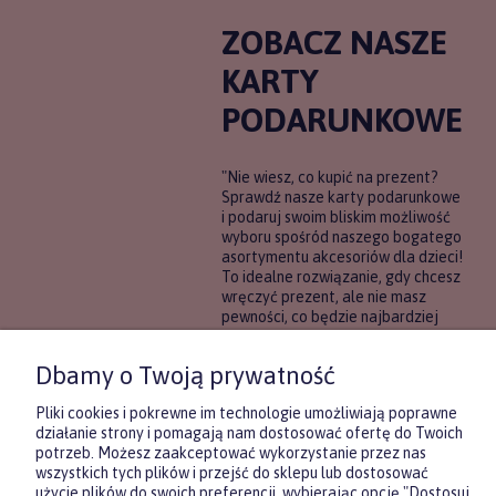
ZOBACZ NASZE
KARTY
PODARUNKOWE
"Nie wiesz, co kupić na prezent?
Sprawdź nasze karty podarunkowe
i podaruj swoim bliskim możliwość
wyboru spośród naszego bogatego
asortymentu akcesoriów dla dzieci!
To idealne rozwiązanie, gdy chcesz
wręczyć prezent, ale nie masz
pewności, co będzie najbardziej
trafione.
Dbamy o Twoją prywatność
DOWIEDZ SIĘ WIĘCEJ
Pliki cookies i pokrewne im technologie umożliwiają poprawne
działanie strony i pomagają nam dostosować ofertę do Twoich
potrzeb. Możesz zaakceptować wykorzystanie przez nas
wszystkich tych plików i przejść do sklepu lub dostosować
użycie plików do swoich preferencji, wybierając opcję "Dostosuj